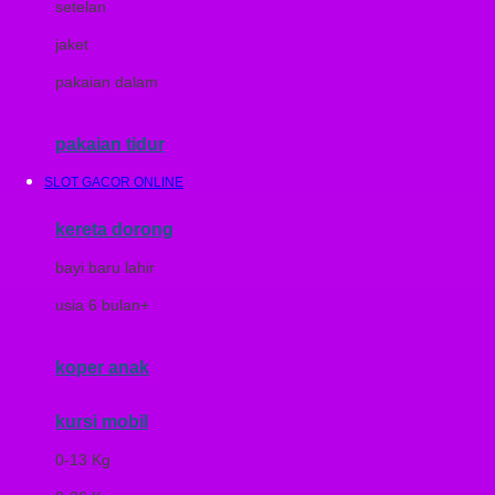
setelan
Docare
jaket
Doona
pakaian dalam
Down To Earth
Drew
pakaian tidur
Dr. Brown's
SLOT GACOR ONLINE
E
kereta dorong
ELC
bayi baru lahir
Ergobaby
usia 6 bulan+
Expert Care
koper anak
Ezyroller
kursi mobil
F
0-13 Kg
Felt So Sweet