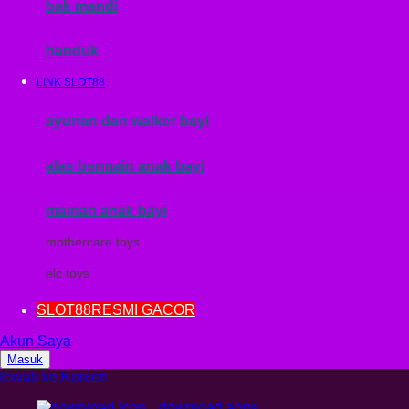
bak mandi
Momami
handuk
Mothercare
LINK SLOT88
Mustela
My Buddy Tag
ayunan dan walker bayi
My K
alas bermain anak bayi
N
mainan anak bayi
Naif
mothercare toys
Nike
elc toys
Nordic Natural
SLOT88RESMI GACOR
Nuby
Akun Saya
Nuna
Masuk
lewati ke Konten
O
download apps