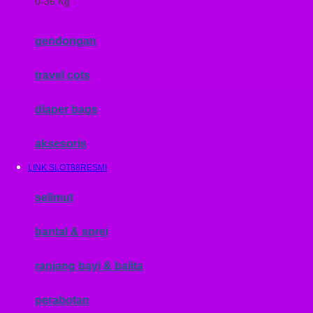
0-36 Kg
Fisher Price
Flipper
gendongan
Friends Of Sally
travel cots
G
Gb
diaper bags
Geko
aksesoris
Graco
LINK SLOT88RESMI
Gund
selimut
H
bantal & sprei
Habbie
Haenim
ranjang bayi & balita
Happy Horse
perabotan
Happy Tummy