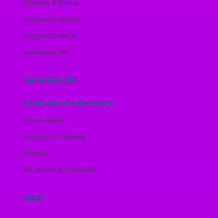
Shampo & Sabun
Love To Dream
perawatan rambut
M
perawatan mulut
Magformers
perawatan diri
Mama's Choice
perawatan ibu
Mamas&Papas
Mamaway
kesehatan & kebersihan
Maxi Cosi
Tissue basah
Megabloks
Laundry & Cleaning
Micro
Medical
MiDeer
Air Purifier & Humidifier
Mimi & Lula
potty
Mini Monkey
Moby