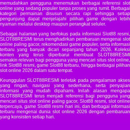
Starbooks
memudahkan pengguna menemukan berbagai referensi slot
online yang sedang populer tanpa proses yang rumit. Berbagai
Stick-O
kategori permainan disusun secara rapi sehingga setiap
pengunjung dapat menjelajahi pilihan game dengan lebih
Stokke
nyaman melalui desktop maupun perangkat seluler.
Sudocrem
Sebagai halaman yang berfokus pada informasi Slot88 resmi,
SLOT88RESMI terus menghadirkan pembaruan mengenai slot
Sumimo
online paling gacor, rekomendasi game populer, serta informasi
terbaru yang banyak dicari sepanjang tahun 2026. Koleksi
Sunnylife
konten yang terus diperbarui membuat SLOT88RESMI
semakin relevan bagi pengguna yang mencari situs slot online,
Sun-Staches
link Slot88 resmi, game Slot88 terbaru, hingga berbagai pilihan
slot online 2026 dalam satu tempat.
Swimava
Keunggulan SLOT88RESMI terletak pada pengalaman akses
T
yang ringan, navigasi yang sederhana, serta penyajian
informasi yang mudah dipahami. Inilah alasan mengapa
Tommee Tippee
SLOT88RESMI terus menjadi referensi bagi pengguna yang
mencari situs slot online paling gacor, Slot88 resmi, slot online
Trunki
terpercaya, game Slot88 resmi hari ini, dan berbagai informasi
terbaru mengenai dunia slot online 2026 dengan pembaruan
Tutti Bambini
yang konsisten setiap hari.
Twistshake