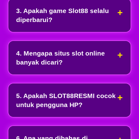
Y
3. Apakah game Slot88 selalu
+
diperbarui?
Yamatoya
Z
Zaxy
4. Mengapa situs slot online
+
Zoggs
banyak dicari?
0-9
4Moms
59S
5. Apakah SLOT88RESMI cocok
+
untuk pengguna HP?
6. Apa yang dibahas di