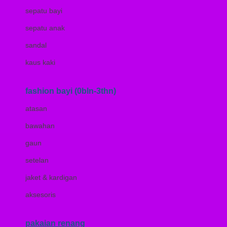
Bio Oil
sepatu bayi
Biolane
sepatu anak
Bite Fighters
sandal
Bizzi Growin
kaus kaki
Blackmores
fashion bayi (0bln-3thn)
Blooming Marvellous
atasan
Bonnels
bawahan
Bravado
gaun
Bruder
setelan
Brush Baby
jaket & kardigan
Buds Organics
aksesoris
Bugaboo
Buggygear
pakaian renang