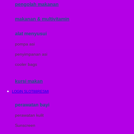
Joolz
pengolah makanan
Jujube
makanan & multivitamin
K
alat menyusui
Kiddycuts
pompa asi
Kumon
penyimpanan asi
L
cooler bags
Leapfrog
Leclerc
kursi makan
Lee Vierra
LOGIN SLOT88RESMI
Lillebaby
perawatan bayi
Little Bird Told Me
perawatan kulit
Little Miss Janis
Sunscreen
London Taxi