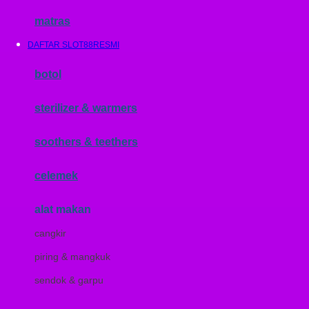
Hauck
matras
Havaianas
DAFTAR SLOT88RESMI
Hegen
botol
Hot Wheels
sterilizer & warmers
Hybrid
I
soothers & teethers
Inlacta DHA
celemek
Interlac
alat makan
Ivenet
cangkir
J
piring & mangkuk
Jack N Jill
sendok & garpu
Joie