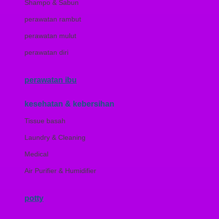
Shampo & Sabun
Love To Dream
perawatan rambut
M
perawatan mulut
Magformers
perawatan diri
Mama's Choice
perawatan ibu
Mamas&Papas
Mamaway
kesehatan & kebersihan
Maxi Cosi
Tissue basah
Megabloks
Laundry & Cleaning
Micro
Medical
MiDeer
Air Purifier & Humidifier
Mimi & Lula
potty
Mini Monkey
Moby