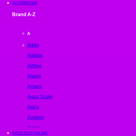
SLOT88RESMI
Brand A-Z
A
Addo
Adidas
Airfree
Alamii
Amara
Aqua Scale
Asics
Aveeno
Awan
SITUS SLOT ONLINE