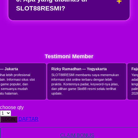
+
SLOT88RESMI?
Testimoni Member
Rizky Ramadhan — Yogyakarta
Fajar Hidayat —
onal
SLOT88RESMI membantu saya menemukan
Yang paling saya s
tus slot
informasi slot online terbaru dengan lebih
adalah tampilannya 
dan
praktis. Kontennya padat, keyword-nya jelas,
lengkap. Cocok untuk
ah
dan pilihan game Slot88 resmi selalu terlihat
paling gacor serta ga
update.
2026.
choose qty
DAFTAR
LOGIN
CLAIM BONUS