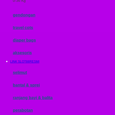
0-36 Kg
Fisher Price
Flipper
gendongan
Friends Of Sally
travel cots
G
Gb
diaper bags
Geko
aksesoris
Graco
LINK SLOT88RESMI
Gund
selimut
H
bantal & sprei
Habbie
Haenim
ranjang bayi & balita
Happy Horse
perabotan
Happy Tummy