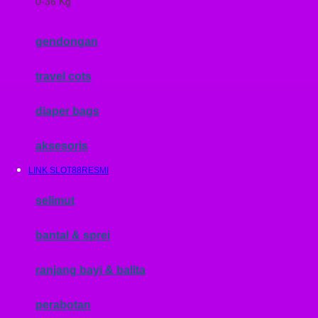
0-36 Kg
Fisher Price
Flipper
gendongan
Friends Of Sally
travel cots
G
Gb
diaper bags
Geko
aksesoris
Graco
LINK SLOT88RESMI
Gund
selimut
H
bantal & sprei
Habbie
Haenim
ranjang bayi & balita
Happy Horse
perabotan
Happy Tummy