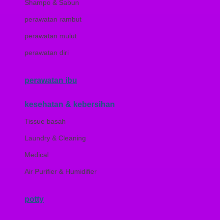
Shampo & Sabun
Love To Dream
perawatan rambut
M
perawatan mulut
Magformers
perawatan diri
Mama's Choice
perawatan ibu
Mamas&Papas
Mamaway
kesehatan & kebersihan
Maxi Cosi
Tissue basah
Megabloks
Laundry & Cleaning
Micro
Medical
MiDeer
Air Purifier & Humidifier
Mimi & Lula
potty
Mini Monkey
Moby