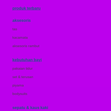
Azetabio
produk terbaru
B
aksesoris
Baabaasheepz
tas
Babiators
kacamata
Baby Dove
aksesoris rambut
Baby Jogger
Baby Rovega
kebutuhan bayi
Babybee
pakaian tidur
Banana Boat
set & terusan
Banz
piyama
Barbie
bodysuits
Beaba
Beauty Barn
sepatu & kaus kaki