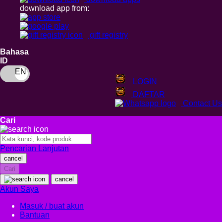
Oh Ma Grain
download app from:
Okiedog
gift registry
P
Bahasa
ID
Peachy
Phil & Ted's
LOGIN
DAFTAR
Philips Avent
Contact Us
Pigeon
Cari
Playgro
Poled Global
Pencarian Lanjutan
cancel
Ponycycle
Cari
Puma
cancel
Akun Saya
Pureats
Masuk / buat akun
Bantuan
Q