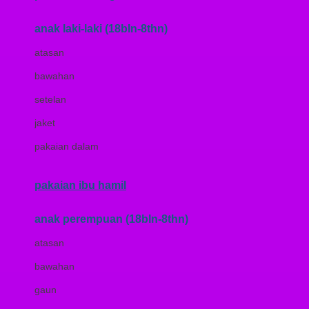
Bumkins
anak laki-laki (18bln-8thn)
C
atasan
Cetaphil
bawahan
Chicco
setelan
Childlife
jaket
Clevamama
pakaian dalam
Cocolatte
Cottonseeds
pakaian ibu hamil
Cozy N Safe
anak perempuan (18bln-8thn)
Crane
atasan
Cybex
bawahan
D
gaun
Dae Organics