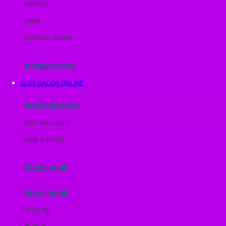
setelan
Docare
jaket
Doona
pakaian dalam
Down To Earth
Drew
pakaian tidur
Dr. Brown's
SLOT GACOR ONLINE
E
kereta dorong
ELC
bayi baru lahir
Ergobaby
usia 6 bulan+
Expert Care
koper anak
Ezyroller
kursi mobil
F
0-13 Kg
Felt So Sweet