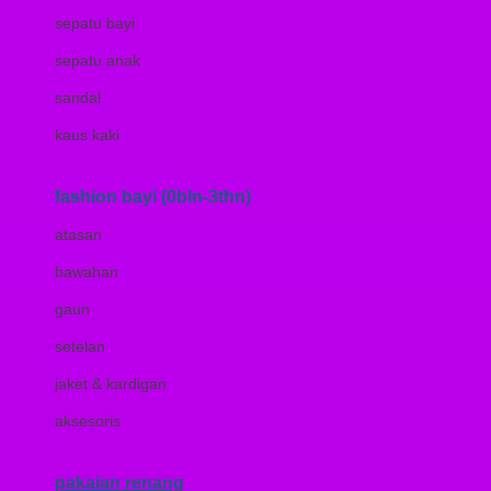
Bio Oil
sepatu bayi
Biolane
sepatu anak
Bite Fighters
sandal
Bizzi Growin
kaus kaki
Blackmores
fashion bayi (0bln-3thn)
Blooming Marvellous
atasan
Bonnels
bawahan
Bravado
gaun
Bruder
setelan
Brush Baby
jaket & kardigan
Buds Organics
aksesoris
Bugaboo
Buggygear
pakaian renang