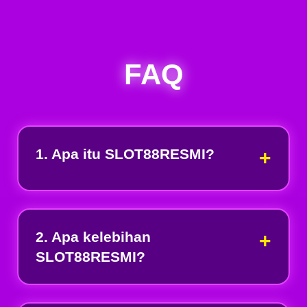
TY Toys
U
FAQ
V
Veja
Vitaflow
1. Apa itu SLOT88RESMI?
+
Vtech
W
Waterland
2. Apa kelebihan
+
Wellness
SLOT88RESMI?
X
Xootz