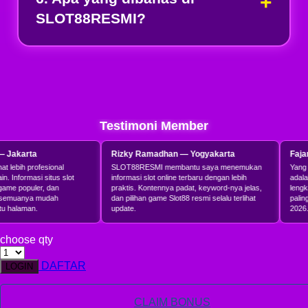
+
SLOT88RESMI?
Testimoni Member
Rizky Ramadhan — Yogyakarta
Fajar Hidayat — 
nal
SLOT88RESMI membantu saya menemukan
Yang paling saya su
s slot
informasi slot online terbaru dengan lebih
adalah tampilannya re
an
praktis. Kontennya padat, keyword-nya jelas,
lengkap. Cocok untuk 
h
dan pilihan game Slot88 resmi selalu terlihat
paling gacor serta gam
update.
2026.
choose qty
DAFTAR
LOGIN
CLAIM BONUS