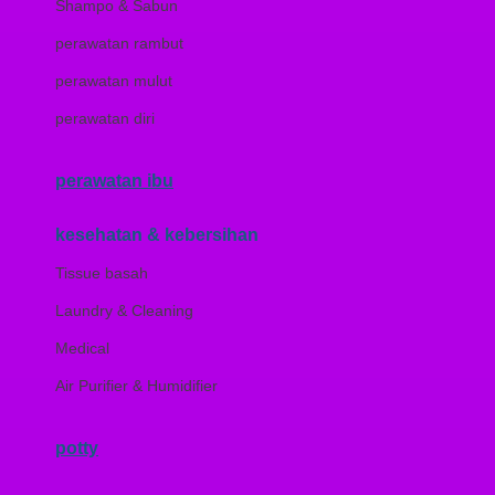
Shampo & Sabun
Love To Dream
perawatan rambut
M
perawatan mulut
Magformers
perawatan diri
Mama's Choice
perawatan ibu
Mamas&Papas
Mamaway
kesehatan & kebersihan
Maxi Cosi
Tissue basah
Megabloks
Laundry & Cleaning
Micro
Medical
MiDeer
Air Purifier & Humidifier
Mimi & Lula
potty
Mini Monkey
Moby