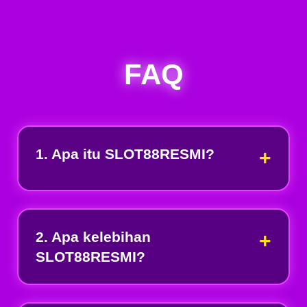
TY Toys
U
FAQ
V
Veja
Vitaflow
1. Apa itu SLOT88RESMI?
+
Vtech
W
Waterland
2. Apa kelebihan
+
Wellness
SLOT88RESMI?
X
Xootz