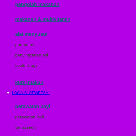
Joolz
pengolah makanan
Jujube
makanan & multivitamin
K
alat menyusui
Kiddycuts
pompa asi
Kumon
penyimpanan asi
L
cooler bags
Leapfrog
Leclerc
kursi makan
Lee Vierra
LOGIN SLOT88RESMI
Lillebaby
perawatan bayi
Little Bird Told Me
perawatan kulit
Little Miss Janis
Sunscreen
London Taxi