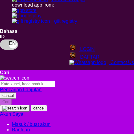
Oh Ma Grain
download app from:
Okiedog
gift registry
P
Bahasa
ID
Peachy
Phil & Ted's
LOGIN
DAFTAR
Philips Avent
Contact Us
Pigeon
Cari
Playgro
Poled Global
Pencarian Lanjutan
cancel
Ponycycle
Cari
Puma
cancel
Akun Saya
Pureats
Masuk / buat akun
Bantuan
Q