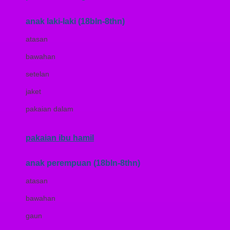
Bumkins
anak laki-laki (18bln-8thn)
C
atasan
Cetaphil
bawahan
Chicco
setelan
Childlife
jaket
Clevamama
pakaian dalam
Cocolatte
Cottonseeds
pakaian ibu hamil
Cozy N Safe
anak perempuan (18bln-8thn)
Crane
atasan
Cybex
bawahan
D
gaun
Dae Organics