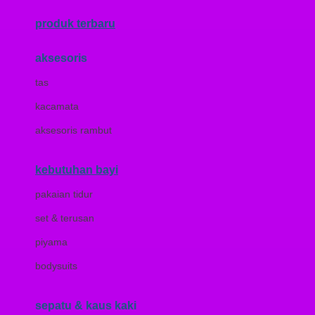
Azetabio
produk terbaru
B
aksesoris
Baabaasheepz
tas
Babiators
kacamata
Baby Dove
aksesoris rambut
Baby Jogger
Baby Rovega
kebutuhan bayi
Babybee
pakaian tidur
Banana Boat
set & terusan
Banz
piyama
Barbie
bodysuits
Beaba
Beauty Barn
sepatu & kaus kaki