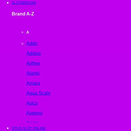
SLOT88RESMI
Brand A-Z
A
Addo
Adidas
Airfree
Alamii
Amara
Aqua Scale
Asics
Aveeno
Awan
SITUS SLOT ONLINE