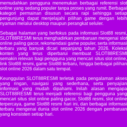
Starbooks
memudahkan pengguna menemukan berbagai referensi slot
online yang sedang populer tanpa proses yang rumit. Berbagai
Stick-O
kategori permainan disusun secara rapi sehingga setiap
pengunjung dapat menjelajahi pilihan game dengan lebih
Stokke
nyaman melalui desktop maupun perangkat seluler.
Sudocrem
Sebagai halaman yang berfokus pada informasi Slot88 resmi,
SLOT88RESMI terus menghadirkan pembaruan mengenai slot
Sumimo
online paling gacor, rekomendasi game populer, serta informasi
terbaru yang banyak dicari sepanjang tahun 2026. Koleksi
Sunnylife
konten yang terus diperbarui membuat SLOT88RESMI
semakin relevan bagi pengguna yang mencari situs slot online,
Sun-Staches
link Slot88 resmi, game Slot88 terbaru, hingga berbagai pilihan
slot online 2026 dalam satu tempat.
Swimava
Keunggulan SLOT88RESMI terletak pada pengalaman akses
T
yang ringan, navigasi yang sederhana, serta penyajian
informasi yang mudah dipahami. Inilah alasan mengapa
Tommee Tippee
SLOT88RESMI terus menjadi referensi bagi pengguna yang
mencari situs slot online paling gacor, Slot88 resmi, slot online
Trunki
terpercaya, game Slot88 resmi hari ini, dan berbagai informasi
terbaru mengenai dunia slot online 2026 dengan pembaruan
Tutti Bambini
yang konsisten setiap hari.
Twistshake