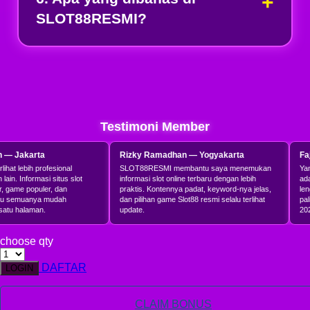
+
SLOT88RESMI?
Testimoni Member
Rizky Ramadhan — Yogyakarta
Fajar Hidayat —
ional
SLOT88RESMI membantu saya menemukan
Yang paling saya 
itus slot
informasi slot online terbaru dengan lebih
adalah tampilannya
 dan
praktis. Kontennya padat, keyword-nya jelas,
lengkap. Cocok untu
dah
dan pilihan game Slot88 resmi selalu terlihat
paling gacor serta 
update.
2026.
choose qty
DAFTAR
LOGIN
CLAIM BONUS