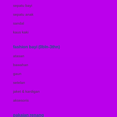
Bio Oil
sepatu bayi
Biolane
sepatu anak
Bite Fighters
sandal
Bizzi Growin
kaus kaki
Blackmores
fashion bayi (0bln-3thn)
Blooming Marvellous
atasan
Bonnels
bawahan
Bravado
gaun
Bruder
setelan
Brush Baby
jaket & kardigan
Buds Organics
aksesoris
Bugaboo
Buggygear
pakaian renang