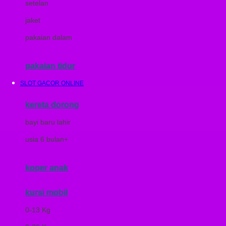
setelan
Docare
jaket
Doona
pakaian dalam
Down To Earth
Drew
pakaian tidur
Dr. Brown's
SLOT GACOR ONLINE
E
kereta dorong
ELC
bayi baru lahir
Ergobaby
usia 6 bulan+
Expert Care
koper anak
Ezyroller
kursi mobil
F
0-13 Kg
Felt So Sweet