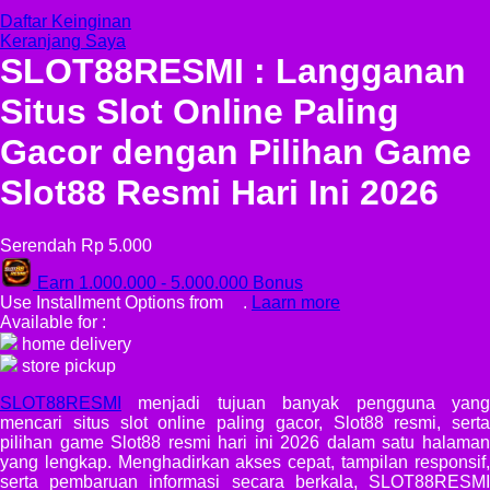
Daftar Keinginan
QV Baby
Keranjang Saya
SLOT88RESMI : Langganan
R
Situs Slot Online Paling
Real Shades
Gacor dengan Pilihan Game
Red Castle
Slot88 Resmi Hari Ini 2026
Ribbon Madness
S
Serendah
Rp 5.000
Sebamed
Earn
1.000.000
-
5.000.000
Bonus
Use Installment Options from
.
Laarn more
Silver Cross
Available for :
home delivery
Simply Idea
store pickup
Skip Hop
SLOT88RESMI
menjadi tujuan banyak pengguna yang
mencari situs slot online paling gacor, Slot88 resmi, serta
Spectra
pilihan game Slot88 resmi hari ini 2026 dalam satu halaman
yang lengkap. Menghadirkan akses cepat, tampilan responsif,
Squishmallows
serta pembaruan informasi secara berkala, SLOT88RESMI