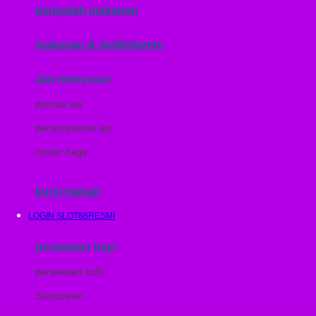
Joolz
pengolah makanan
Jujube
makanan & multivitamin
K
alat menyusui
Kiddycuts
pompa asi
Kumon
penyimpanan asi
L
cooler bags
Leapfrog
Leclerc
kursi makan
Lee Vierra
LOGIN SLOT88RESMI
Lillebaby
perawatan bayi
Little Bird Told Me
perawatan kulit
Little Miss Janis
Sunscreen
London Taxi