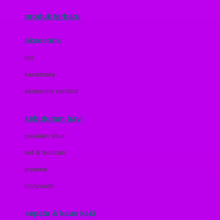
Azetabio
produk terbaru
B
aksesoris
Baabaasheepz
tas
Babiators
kacamata
Baby Dove
aksesoris rambut
Baby Jogger
Baby Rovega
kebutuhan bayi
Babybee
pakaian tidur
Banana Boat
set & terusan
Banz
piyama
Barbie
bodysuits
Beaba
Beauty Barn
sepatu & kaus kaki