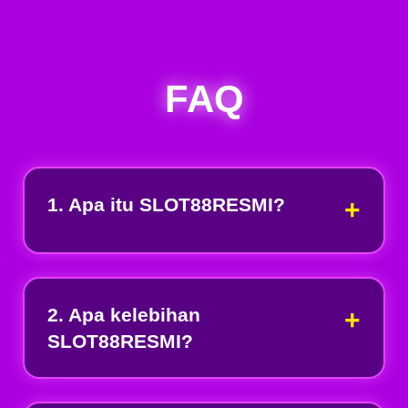
TY Toys
U
FAQ
V
Veja
Vitaflow
1. Apa itu SLOT88RESMI?
+
Vtech
W
Waterland
2. Apa kelebihan
+
Wellness
SLOT88RESMI?
X
Xootz