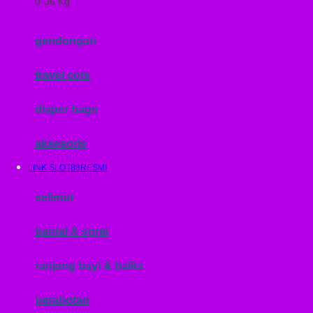
0-36 Kg
Fisher Price
Flipper
gendongan
Friends Of Sally
travel cots
G
Gb
diaper bags
Geko
aksesoris
Graco
LINK SLOT88RESMI
Gund
selimut
H
bantal & sprei
Habbie
Haenim
ranjang bayi & balita
Happy Horse
perabotan
Happy Tummy