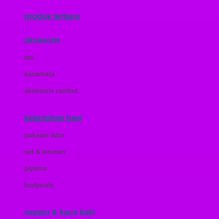
Azetabio
produk terbaru
B
aksesoris
Baabaasheepz
tas
Babiators
kacamata
Baby Dove
aksesoris rambut
Baby Jogger
Baby Rovega
kebutuhan bayi
Babybee
pakaian tidur
Banana Boat
set & terusan
Banz
piyama
Barbie
bodysuits
Beaba
Beauty Barn
sepatu & kaus kaki