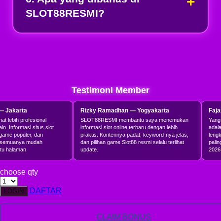
+
SLOT88RESMI?
Testimoni Member
Rizky Ramadhan — Yogyakarta
Fajar Hidayat — Me
l
SLOT88RESMI membantu saya menemukan
Yang paling saya suka
slot
informasi slot online terbaru dengan lebih
adalah tampilannya res
praktis. Kontennya padat, keyword-nya jelas,
lengkap. Cocok untuk me
dan pilihan game Slot88 resmi selalu terlihat
paling gacor serta game 
update.
2026.
choose qty
DAFTAR
LOGIN
CLAIM BONUS