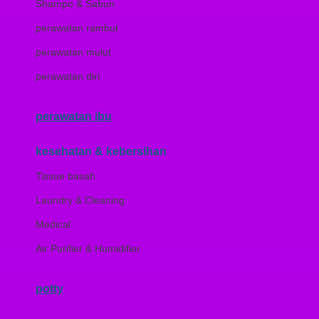
Shampo & Sabun
Love To Dream
perawatan rambut
M
perawatan mulut
Magformers
perawatan diri
Mama's Choice
perawatan ibu
Mamas&Papas
Mamaway
kesehatan & kebersihan
Maxi Cosi
Tissue basah
Megabloks
Laundry & Cleaning
Micro
Medical
MiDeer
Air Purifier & Humidifier
Mimi & Lula
potty
Mini Monkey
Moby