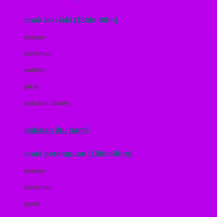
Bumkins
anak laki-laki (18bln-8thn)
C
atasan
Cetaphil
bawahan
Chicco
setelan
Childlife
jaket
Clevamama
pakaian dalam
Cocolatte
Cottonseeds
pakaian ibu hamil
Cozy N Safe
anak perempuan (18bln-8thn)
Crane
atasan
Cybex
bawahan
D
gaun
Dae Organics