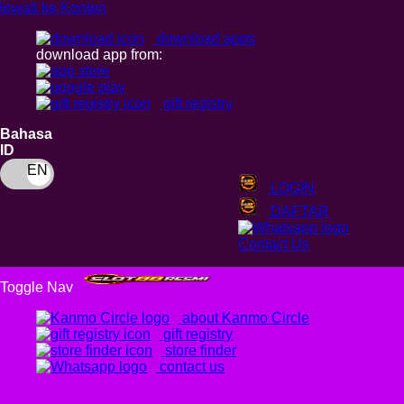
lewati ke Konten
download apps
download app from:
gift registry
Bahasa
ID
LOGIN
DAFTAR
Contact Us
Toggle Nav
about Kanmo Circle
gift registry
store finder
contact us