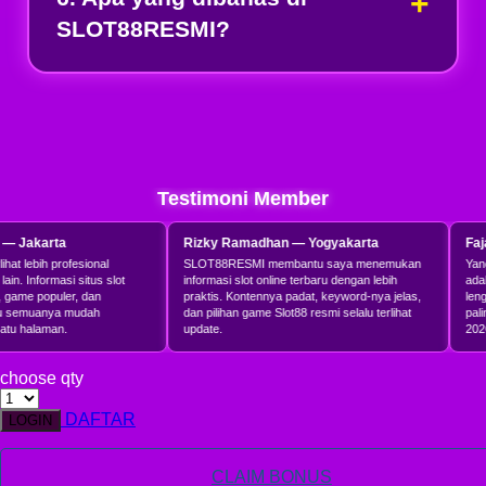
+
SLOT88RESMI?
Testimoni Member
Rizky Ramadhan — Yogyakarta
Fajar Hidayat —
onal
SLOT88RESMI membantu saya menemukan
Yang paling saya s
tus slot
informasi slot online terbaru dengan lebih
adalah tampilannya 
dan
praktis. Kontennya padat, keyword-nya jelas,
lengkap. Cocok untuk
ah
dan pilihan game Slot88 resmi selalu terlihat
paling gacor serta ga
update.
2026.
choose qty
DAFTAR
LOGIN
CLAIM BONUS