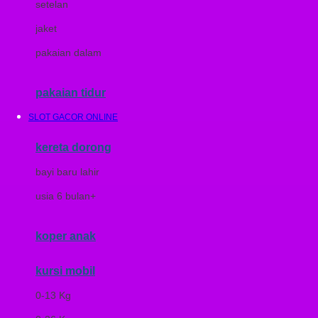
setelan
Docare
jaket
Doona
pakaian dalam
Down To Earth
Drew
pakaian tidur
Dr. Brown's
SLOT GACOR ONLINE
E
kereta dorong
ELC
bayi baru lahir
Ergobaby
usia 6 bulan+
Expert Care
koper anak
Ezyroller
kursi mobil
F
0-13 Kg
Felt So Sweet