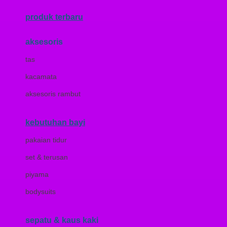
Azetabio
produk terbaru
B
aksesoris
Baabaasheepz
tas
Babiators
kacamata
Baby Dove
aksesoris rambut
Baby Jogger
Baby Rovega
kebutuhan bayi
Babybee
pakaian tidur
Banana Boat
set & terusan
Banz
piyama
Barbie
bodysuits
Beaba
Beauty Barn
sepatu & kaus kaki