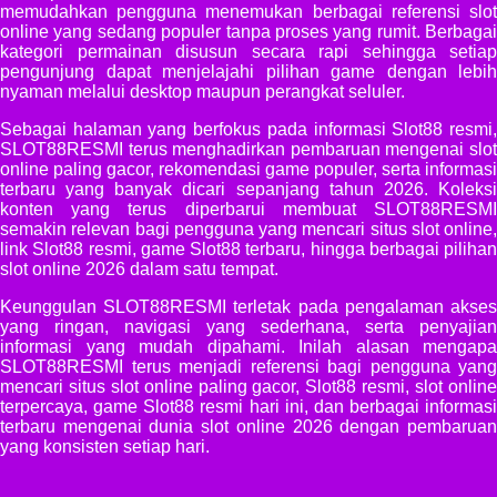
Starbooks
memudahkan pengguna menemukan berbagai referensi slot
online yang sedang populer tanpa proses yang rumit. Berbagai
Stick-O
kategori permainan disusun secara rapi sehingga setiap
pengunjung dapat menjelajahi pilihan game dengan lebih
Stokke
nyaman melalui desktop maupun perangkat seluler.
Sudocrem
Sebagai halaman yang berfokus pada informasi Slot88 resmi,
SLOT88RESMI terus menghadirkan pembaruan mengenai slot
Sumimo
online paling gacor, rekomendasi game populer, serta informasi
terbaru yang banyak dicari sepanjang tahun 2026. Koleksi
Sunnylife
konten yang terus diperbarui membuat SLOT88RESMI
semakin relevan bagi pengguna yang mencari situs slot online,
Sun-Staches
link Slot88 resmi, game Slot88 terbaru, hingga berbagai pilihan
slot online 2026 dalam satu tempat.
Swimava
Keunggulan SLOT88RESMI terletak pada pengalaman akses
T
yang ringan, navigasi yang sederhana, serta penyajian
informasi yang mudah dipahami. Inilah alasan mengapa
Tommee Tippee
SLOT88RESMI terus menjadi referensi bagi pengguna yang
mencari situs slot online paling gacor, Slot88 resmi, slot online
Trunki
terpercaya, game Slot88 resmi hari ini, dan berbagai informasi
terbaru mengenai dunia slot online 2026 dengan pembaruan
Tutti Bambini
yang konsisten setiap hari.
Twistshake