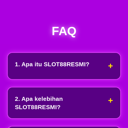
TY Toys
U
FAQ
V
Veja
Vitaflow
1. Apa itu SLOT88RESMI?
+
Vtech
W
Waterland
2. Apa kelebihan
+
Wellness
SLOT88RESMI?
X
Xootz