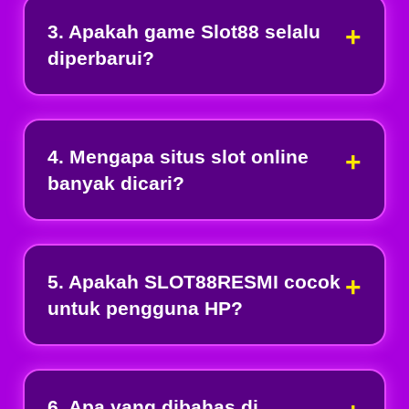
Y
3. Apakah game Slot88 selalu
+
diperbarui?
Yamatoya
Z
Zaxy
4. Mengapa situs slot online
+
Zoggs
banyak dicari?
0-9
4Moms
59S
5. Apakah SLOT88RESMI cocok
+
untuk pengguna HP?
6. Apa yang dibahas di