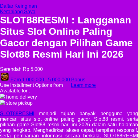
Daftar Keinginan
QV Baby
Keranjang Saya
SLOT88RESMI : Langganan
R
Situs Slot Online Paling
Real Shades
Gacor dengan Pilihan Game
Red Castle
Slot88 Resmi Hari Ini 2026
Ribbon Madness
S
Serendah
Rp 5.000
Sebamed
Earn
1.000.000
-
5.000.000
Bonus
Use Installment Options from
.
Laarn more
Silver Cross
Available for :
home delivery
Simply Idea
store pickup
Skip Hop
SLOT88RESMI
menjadi tujuan banyak pengguna yang
mencari situs slot online paling gacor, Slot88 resmi, serta
Spectra
pilihan game Slot88 resmi hari ini 2026 dalam satu halaman
yang lengkap. Menghadirkan akses cepat, tampilan responsif,
Squishmallows
serta pembaruan informasi secara berkala, SLOT88RESMI