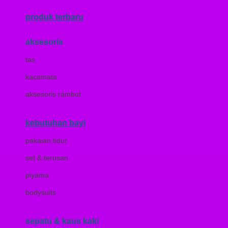
Azetabio
produk terbaru
B
aksesoris
Baabaasheepz
tas
Babiators
kacamata
Baby Dove
aksesoris rambut
Baby Jogger
Baby Rovega
kebutuhan bayi
Babybee
pakaian tidur
Banana Boat
set & terusan
Banz
piyama
Barbie
bodysuits
Beaba
Beauty Barn
sepatu & kaus kaki