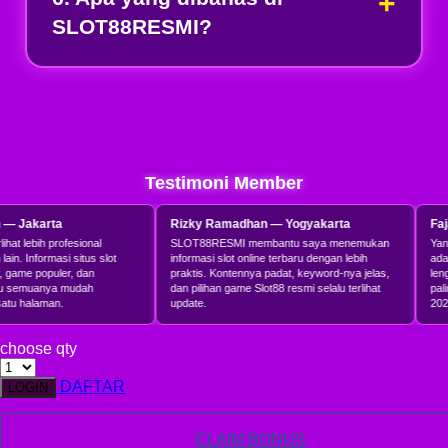
+
SLOT88RESMI?
Testimoni Member
Rizky Ramadhan — Yogyakarta
Fajar Hidayat —
ional
SLOT88RESMI membantu saya menemukan
Yang paling saya s
tus slot
informasi slot online terbaru dengan lebih
adalah tampilannya 
dan
praktis. Kontennya padat, keyword-nya jelas,
lengkap. Cocok untuk
dah
dan pilihan game Slot88 resmi selalu terlihat
paling gacor serta g
update.
2026.
choose qty
DAFTAR
LOGIN
CLAIM BONUS