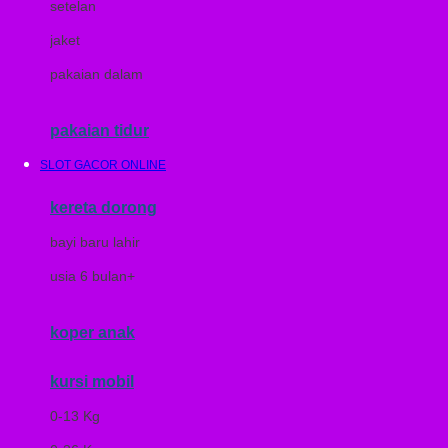
setelan
Docare
jaket
Doona
pakaian dalam
Down To Earth
Drew
pakaian tidur
Dr. Brown's
SLOT GACOR ONLINE
E
kereta dorong
ELC
bayi baru lahir
Ergobaby
usia 6 bulan+
Expert Care
koper anak
Ezyroller
kursi mobil
F
0-13 Kg
Felt So Sweet