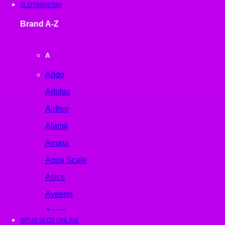
SLOT88RESMI
Brand A-Z
A
Addo
Adidas
Airfree
Alamii
Amara
Aqua Scale
Asics
Aveeno
Awan
SITUS SLOT ONLINE