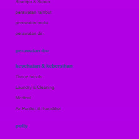
Shampo & Sabun
Love To Dream
perawatan rambut
M
perawatan mulut
Magformers
perawatan diri
Mama's Choice
perawatan ibu
Mamas&Papas
Mamaway
kesehatan & kebersihan
Maxi Cosi
Tissue basah
Megabloks
Laundry & Cleaning
Micro
Medical
MiDeer
Air Purifier & Humidifier
Mimi & Lula
potty
Mini Monkey
Moby