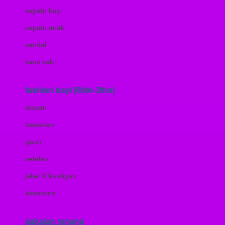
Bio Oil
sepatu bayi
Biolane
sepatu anak
Bite Fighters
sandal
Bizzi Growin
kaus kaki
Blackmores
fashion bayi (0bln-3thn)
Blooming Marvellous
atasan
Bonnels
bawahan
Bravado
gaun
Bruder
setelan
Brush Baby
jaket & kardigan
Buds Organics
aksesoris
Bugaboo
Buggygear
pakaian renang