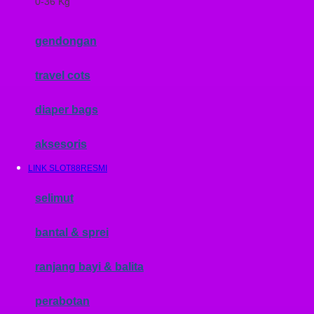
0-36 Kg
Fisher Price
Flipper
gendongan
Friends Of Sally
travel cots
G
Gb
diaper bags
Geko
aksesoris
Graco
LINK SLOT88RESMI
Gund
selimut
H
bantal & sprei
Habbie
Haenim
ranjang bayi & balita
Happy Horse
perabotan
Happy Tummy