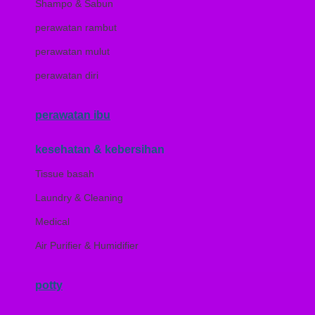
Shampo & Sabun
Love To Dream
perawatan rambut
M
perawatan mulut
Magformers
perawatan diri
Mama's Choice
perawatan ibu
Mamas&Papas
Mamaway
kesehatan & kebersihan
Maxi Cosi
Tissue basah
Megabloks
Laundry & Cleaning
Micro
Medical
MiDeer
Air Purifier & Humidifier
Mimi & Lula
potty
Mini Monkey
Moby