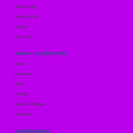
Bio Oil
sepatu bayi
Biolane
sepatu anak
Bite Fighters
sandal
Bizzi Growin
kaus kaki
Blackmores
fashion bayi (0bln-3thn)
Blooming Marvellous
atasan
Bonnels
bawahan
Bravado
gaun
Bruder
setelan
Brush Baby
jaket & kardigan
Buds Organics
aksesoris
Bugaboo
Buggygear
pakaian renang