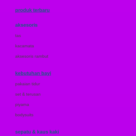
Azetabio
produk terbaru
B
aksesoris
Baabaasheepz
tas
Babiators
kacamata
Baby Dove
aksesoris rambut
Baby Jogger
Baby Rovega
kebutuhan bayi
Babybee
pakaian tidur
Banana Boat
set & terusan
Banz
piyama
Barbie
bodysuits
Beaba
Beauty Barn
sepatu & kaus kaki