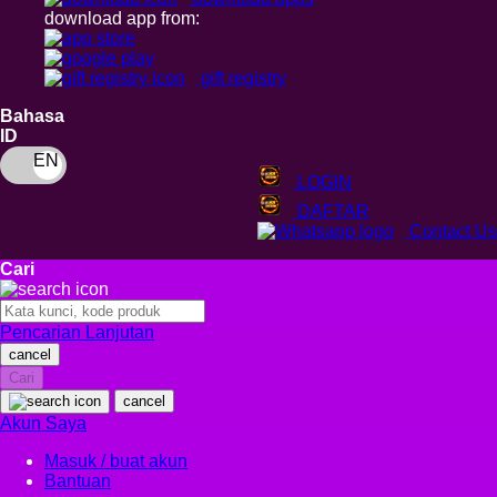
Oh Ma Grain
download app from:
Okiedog
gift registry
P
Bahasa
ID
Peachy
Phil & Ted's
LOGIN
DAFTAR
Philips Avent
Contact Us
Pigeon
Cari
Playgro
Poled Global
Pencarian Lanjutan
cancel
Ponycycle
Cari
Puma
cancel
Akun Saya
Pureats
Masuk / buat akun
Bantuan
Q