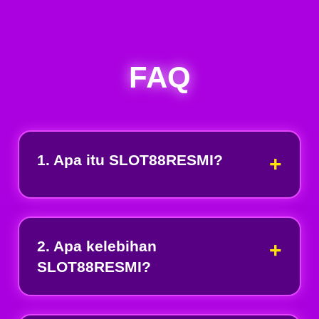
TY Toys
U
FAQ
V
Veja
Vitaflow
1. Apa itu SLOT88RESMI?
+
Vtech
W
Waterland
2. Apa kelebihan
+
Wellness
SLOT88RESMI?
X
Xootz