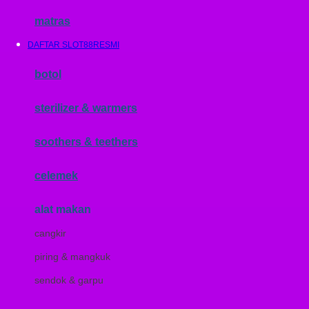
Hauck
matras
Havaianas
DAFTAR SLOT88RESMI
Hegen
botol
Hot Wheels
sterilizer & warmers
Hybrid
I
soothers & teethers
Inlacta DHA
celemek
Interlac
alat makan
Ivenet
cangkir
J
piring & mangkuk
Jack N Jill
sendok & garpu
Joie