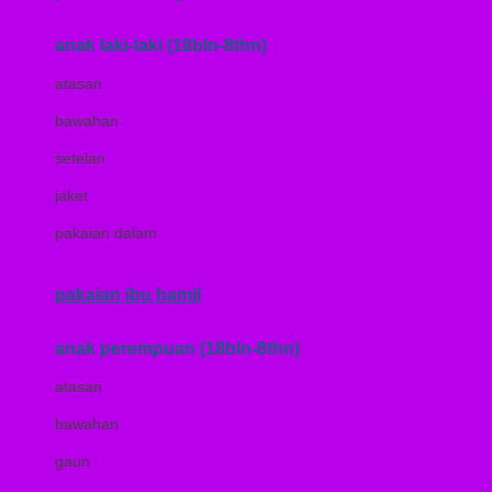
Bumkins
anak laki-laki (18bln-8thn)
C
atasan
Cetaphil
bawahan
Chicco
setelan
Childlife
jaket
Clevamama
pakaian dalam
Cocolatte
Cottonseeds
pakaian ibu hamil
Cozy N Safe
anak perempuan (18bln-8thn)
Crane
atasan
Cybex
bawahan
D
gaun
Dae Organics