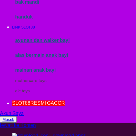
bak mandi
Momami
handuk
Mothercare
LINK SLOT88
Mustela
My Buddy Tag
ayunan dan walker bayi
My K
alas bermain anak bayi
N
mainan anak bayi
Naif
mothercare toys
Nike
elc toys
Nordic Natural
SLOT88RESMI GACOR
Nuby
Akun Saya
Nuna
Masuk
lewati ke Konten
O
download apps