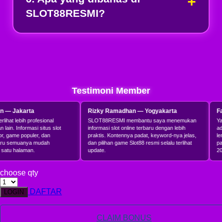
+
SLOT88RESMI?
Testimoni Member
Rizky Ramadhan — Yogyakarta
Fajar Hidayat —
onal
SLOT88RESMI membantu saya menemukan
Yang paling saya s
tus slot
informasi slot online terbaru dengan lebih
adalah tampilannya 
dan
praktis. Kontennya padat, keyword-nya jelas,
lengkap. Cocok untuk
ah
dan pilihan game Slot88 resmi selalu terlihat
paling gacor serta ga
update.
2026.
choose qty
DAFTAR
LOGIN
CLAIM BONUS