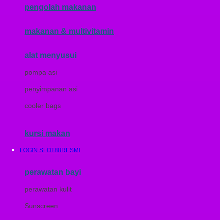
Joolz
pengolah makanan
Jujube
makanan & multivitamin
K
alat menyusui
Kiddycuts
pompa asi
Kumon
penyimpanan asi
L
cooler bags
Leapfrog
Leclerc
kursi makan
Lee Vierra
LOGIN SLOT88RESMI
Lillebaby
perawatan bayi
Little Bird Told Me
perawatan kulit
Little Miss Janis
Sunscreen
London Taxi