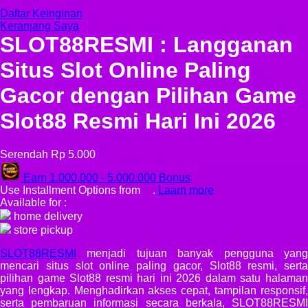
Daftar Keinginan
QV Baby
Keranjang Saya
SLOT88RESMI : Langganan
R
Situs Slot Online Paling
Real Shades
Gacor dengan Pilihan Game
Red Castle
Slot88 Resmi Hari Ini 2026
Ribbon Madness
S
Serendah
Rp 5.000
Sebamed
Earn
1.000.000
-
5.000.000
Bonus
Use Installment Options from
.
Laarn more
Silver Cross
Available for :
home delivery
Simply Idea
store pickup
Skip Hop
SLOT88RESMI
menjadi tujuan banyak pengguna yang
mencari situs slot online paling gacor, Slot88 resmi, serta
Spectra
pilihan game Slot88 resmi hari ini 2026 dalam satu halaman
yang lengkap. Menghadirkan akses cepat, tampilan responsif,
Squishmallows
serta pembaruan informasi secara berkala, SLOT88RESMI