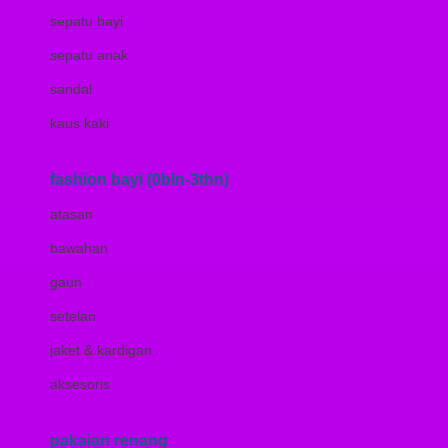
Bio Oil
sepatu bayi
Biolane
sepatu anak
Bite Fighters
sandal
Bizzi Growin
kaus kaki
Blackmores
fashion bayi (0bln-3thn)
Blooming Marvellous
atasan
Bonnels
bawahan
Bravado
gaun
Bruder
setelan
Brush Baby
jaket & kardigan
Buds Organics
aksesoris
Bugaboo
Buggygear
pakaian renang