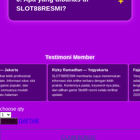
+
SLOT88RESMI?
Testimoni Member
Rizky Ramadhan — Yogyakarta
Fajar Hidayat — 
onal
SLOT88RESMI membantu saya menemukan
Yang paling saya s
tus slot
informasi slot online terbaru dengan lebih
adalah tampilannya r
dan
praktis. Kontennya padat, keyword-nya jelas,
lengkap. Cocok untuk
ah
dan pilihan game Slot88 resmi selalu terlihat
paling gacor serta ga
update.
2026.
choose qty
DAFTAR
LOGIN
CLAIM BONUS