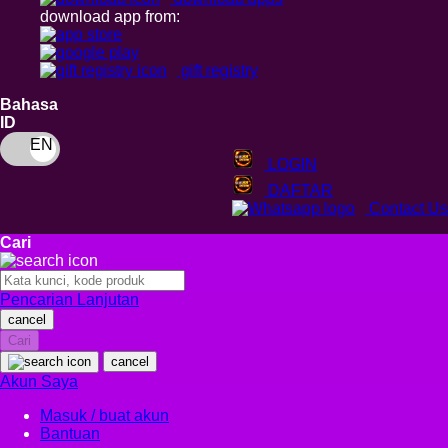
Oh Ma Grain
download app from:
Okiedog
gift registry
P
Bahasa
ID
Peachy
Phil & Ted's
LOGIN
DAFTAR
Philips Avent
Contact Us
Pigeon
Cari
Playgro
Poled Global
Pencarian Lanjutan
cancel
Ponycycle
Cari
Puma
cancel
Akun Saya
Pureats
Masuk / buat akun
Bantuan
Q