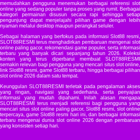
Starbooks
memudahkan pengguna menemukan berbagai referensi slot
online yang sedang populer tanpa proses yang rumit. Berbagai
Stick-O
kategori permainan disusun secara rapi sehingga setiap
pengunjung dapat menjelajahi pilihan game dengan lebih
Stokke
nyaman melalui desktop maupun perangkat seluler.
Sudocrem
Sebagai halaman yang berfokus pada informasi Slot88 resmi,
SLOT88RESMI terus menghadirkan pembaruan mengenai slot
Sumimo
online paling gacor, rekomendasi game populer, serta informasi
terbaru yang banyak dicari sepanjang tahun 2026. Koleksi
Sunnylife
konten yang terus diperbarui membuat SLOT88RESMI
semakin relevan bagi pengguna yang mencari situs slot online,
Sun-Staches
link Slot88 resmi, game Slot88 terbaru, hingga berbagai pilihan
slot online 2026 dalam satu tempat.
Swimava
Keunggulan SLOT88RESMI terletak pada pengalaman akses
T
yang ringan, navigasi yang sederhana, serta penyajian
informasi yang mudah dipahami. Inilah alasan mengapa
Tommee Tippee
SLOT88RESMI terus menjadi referensi bagi pengguna yang
mencari situs slot online paling gacor, Slot88 resmi, slot online
Trunki
terpercaya, game Slot88 resmi hari ini, dan berbagai informasi
terbaru mengenai dunia slot online 2026 dengan pembaruan
Tutti Bambini
yang konsisten setiap hari.
Twistshake