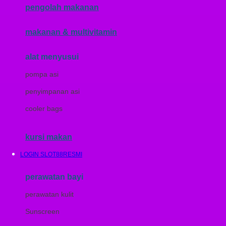
Joolz
pengolah makanan
Jujube
makanan & multivitamin
K
alat menyusui
Kiddycuts
pompa asi
Kumon
penyimpanan asi
L
cooler bags
Leapfrog
Leclerc
kursi makan
Lee Vierra
LOGIN SLOT88RESMI
Lillebaby
perawatan bayi
Little Bird Told Me
perawatan kulit
Little Miss Janis
Sunscreen
London Taxi