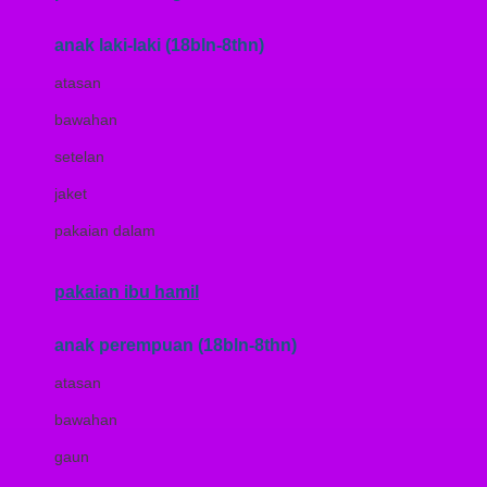
Bumkins
anak laki-laki (18bln-8thn)
C
atasan
Cetaphil
bawahan
Chicco
setelan
Childlife
jaket
Clevamama
pakaian dalam
Cocolatte
Cottonseeds
pakaian ibu hamil
Cozy N Safe
anak perempuan (18bln-8thn)
Crane
atasan
Cybex
bawahan
D
gaun
Dae Organics