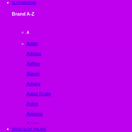
SLOT88RESMI
Brand A-Z
A
Addo
Adidas
Airfree
Alamii
Amara
Aqua Scale
Asics
Aveeno
Awan
SITUS SLOT ONLINE