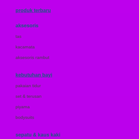
Azetabio
produk terbaru
B
aksesoris
Baabaasheepz
tas
Babiators
kacamata
Baby Dove
aksesoris rambut
Baby Jogger
Baby Rovega
kebutuhan bayi
Babybee
pakaian tidur
Banana Boat
set & terusan
Banz
piyama
Barbie
bodysuits
Beaba
Beauty Barn
sepatu & kaus kaki