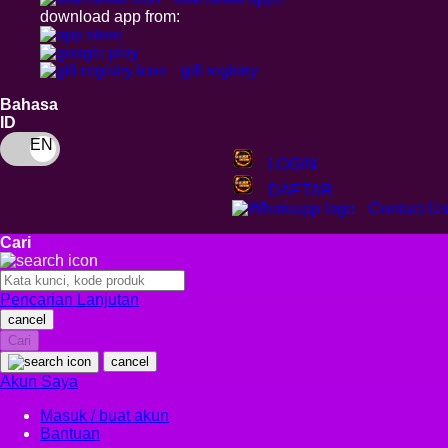
Oh Ma Grain
download app from:
Okiedog
gift registry
P
Bahasa
ID
Peachy
Phil & Ted's
LOGIN
DAFTAR
Philips Avent
Contact Us
Pigeon
Cari
Playgro
Poled Global
Pencarian Lanjutan
cancel
Ponycycle
Cari
Puma
cancel
Akun Saya
Pureats
Masuk / buat akun
Bantuan
Q