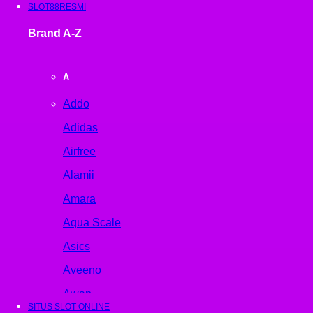
SLOT88RESMI
Brand A-Z
A
Addo
Adidas
Airfree
Alamii
Amara
Aqua Scale
Asics
Aveeno
Awan
SITUS SLOT ONLINE