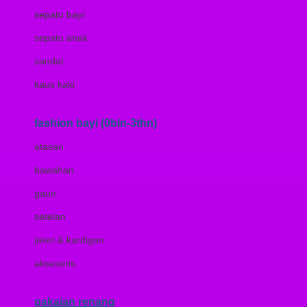
Bio Oil
sepatu bayi
Biolane
sepatu anak
Bite Fighters
sandal
Bizzi Growin
kaus kaki
Blackmores
fashion bayi (0bln-3thn)
Blooming Marvellous
atasan
Bonnels
bawahan
Bravado
gaun
Bruder
setelan
Brush Baby
jaket & kardigan
Buds Organics
aksesoris
Bugaboo
Buggygear
pakaian renang