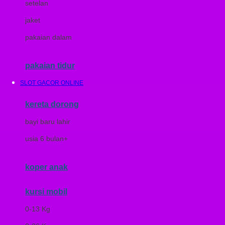
setelan
Docare
jaket
Doona
pakaian dalam
Down To Earth
Drew
pakaian tidur
Dr. Brown's
SLOT GACOR ONLINE
E
kereta dorong
ELC
bayi baru lahir
Ergobaby
usia 6 bulan+
Expert Care
koper anak
Ezyroller
kursi mobil
F
0-13 Kg
Felt So Sweet