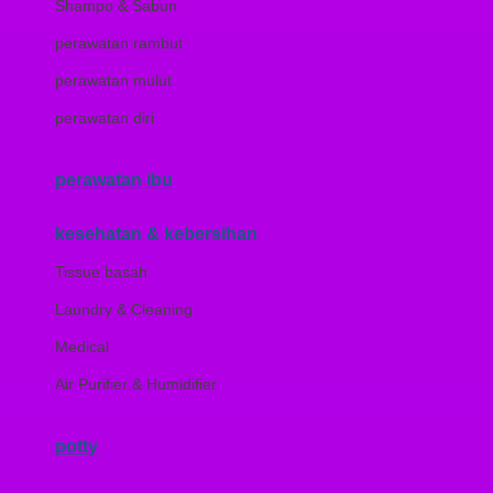
Shampo & Sabun
Love To Dream
perawatan rambut
M
perawatan mulut
Magformers
perawatan diri
Mama's Choice
perawatan ibu
Mamas&Papas
Mamaway
kesehatan & kebersihan
Maxi Cosi
Tissue basah
Megabloks
Laundry & Cleaning
Micro
Medical
MiDeer
Air Purifier & Humidifier
Mimi & Lula
potty
Mini Monkey
Moby