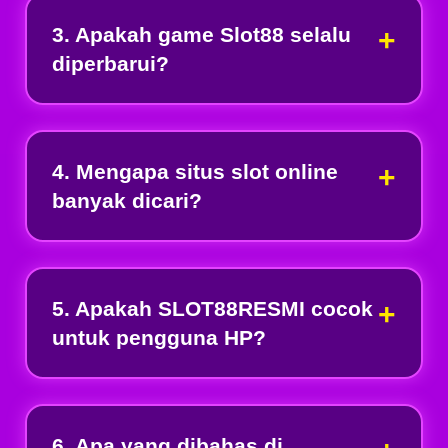
Y
3. Apakah game Slot88 selalu
+
diperbarui?
Yamatoya
Z
Zaxy
4. Mengapa situs slot online
+
Zoggs
banyak dicari?
0-9
4Moms
59S
5. Apakah SLOT88RESMI cocok
+
untuk pengguna HP?
6. Apa yang dibahas di