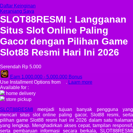
Daftar Keinginan
QV Baby
Keranjang Saya
SLOT88RESMI : Langganan
R
Situs Slot Online Paling
Real Shades
Gacor dengan Pilihan Game
Red Castle
Slot88 Resmi Hari Ini 2026
Ribbon Madness
S
Serendah
Rp 5.000
Sebamed
Earn
1.000.000
-
5.000.000
Bonus
Use Installment Options from
.
Laarn more
Silver Cross
Available for :
home delivery
Simply Idea
store pickup
Skip Hop
SLOT88RESMI
menjadi tujuan banyak pengguna yang
mencari situs slot online paling gacor, Slot88 resmi, serta
Spectra
pilihan game Slot88 resmi hari ini 2026 dalam satu halaman
yang lengkap. Menghadirkan akses cepat, tampilan responsif,
Squishmallows
serta pembaruan informasi secara berkala, SLOT88RESMI