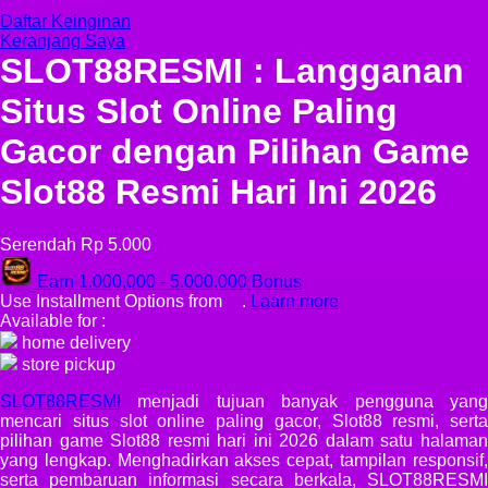
Daftar Keinginan
QV Baby
Keranjang Saya
SLOT88RESMI : Langganan
R
Situs Slot Online Paling
Real Shades
Gacor dengan Pilihan Game
Red Castle
Slot88 Resmi Hari Ini 2026
Ribbon Madness
S
Serendah
Rp 5.000
Sebamed
Earn
1.000.000
-
5.000.000
Bonus
Use Installment Options from
.
Laarn more
Silver Cross
Available for :
home delivery
Simply Idea
store pickup
Skip Hop
SLOT88RESMI
menjadi tujuan banyak pengguna yang
mencari situs slot online paling gacor, Slot88 resmi, serta
Spectra
pilihan game Slot88 resmi hari ini 2026 dalam satu halaman
yang lengkap. Menghadirkan akses cepat, tampilan responsif,
Squishmallows
serta pembaruan informasi secara berkala, SLOT88RESMI