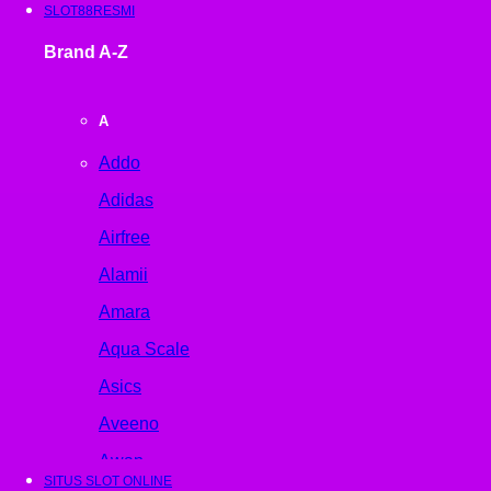
SLOT88RESMI
Brand A-Z
A
Addo
Adidas
Airfree
Alamii
Amara
Aqua Scale
Asics
Aveeno
Awan
SITUS SLOT ONLINE