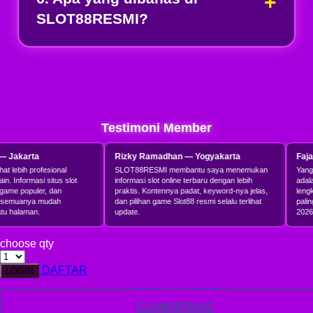
+
SLOT88RESMI?
Testimoni Member
Rizky Ramadhan — Yogyakarta
Fajar Hidayat — 
onal
SLOT88RESMI membantu saya menemukan
Yang paling saya s
us slot
informasi slot online terbaru dengan lebih
adalah tampilannya r
an
praktis. Kontennya padat, keyword-nya jelas,
lengkap. Cocok untuk
ah
dan pilihan game Slot88 resmi selalu terlihat
paling gacor serta ga
update.
2026.
choose qty
DAFTAR
LOGIN
CLAIM BONUS