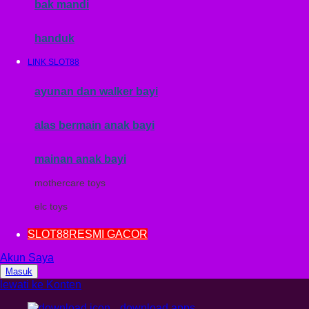
bak mandi
Momami
handuk
Mothercare
LINK SLOT88
Mustela
My Buddy Tag
ayunan dan walker bayi
My K
alas bermain anak bayi
N
mainan anak bayi
Naif
mothercare toys
Nike
elc toys
Nordic Natural
SLOT88RESMI GACOR
Nuby
Akun Saya
Nuna
Masuk
lewati ke Konten
O
download apps