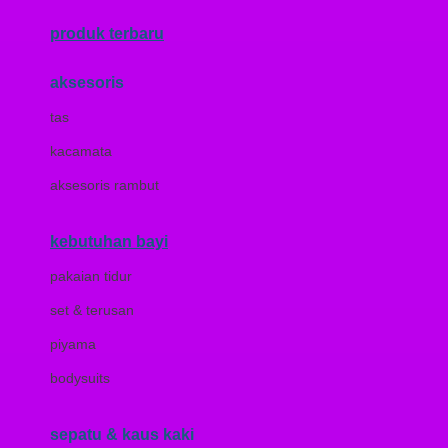
Azetabio
produk terbaru
B
aksesoris
Baabaasheepz
tas
Babiators
kacamata
Baby Dove
aksesoris rambut
Baby Jogger
Baby Rovega
kebutuhan bayi
Babybee
pakaian tidur
Banana Boat
set & terusan
Banz
piyama
Barbie
bodysuits
Beaba
Beauty Barn
sepatu & kaus kaki