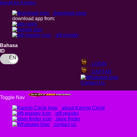
lewati ke Konten
download apps
download app from:
gift registry
Bahasa
ID
LOGIN
DAFTAR
Contact Us
Toggle Nav
about Kanmo Circle
gift registry
store finder
contact us