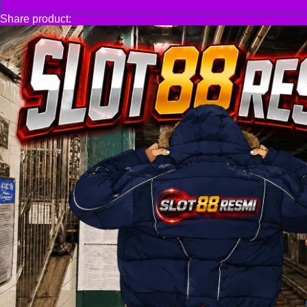
Share product: