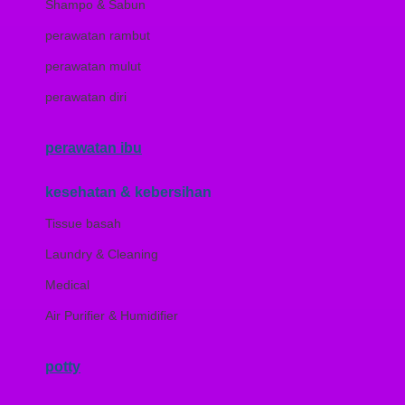
Shampo & Sabun
Love To Dream
perawatan rambut
M
perawatan mulut
Magformers
perawatan diri
Mama's Choice
perawatan ibu
Mamas&Papas
Mamaway
kesehatan & kebersihan
Maxi Cosi
Tissue basah
Megabloks
Laundry & Cleaning
Micro
Medical
MiDeer
Air Purifier & Humidifier
Mimi & Lula
potty
Mini Monkey
Moby