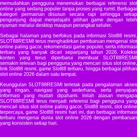
Starbooks
memudahkan pengguna menemukan berbagai referensi slot
online yang sedang populer tanpa proses yang rumit. Berbagai
Stick-O
kategori permainan disusun secara rapi sehingga setiap
pengunjung dapat menjelajahi pilihan game dengan lebih
Stokke
nyaman melalui desktop maupun perangkat seluler.
Sudocrem
Sebagai halaman yang berfokus pada informasi Slot88 resmi,
SLOT88RESMI terus menghadirkan pembaruan mengenai slot
Sumimo
online paling gacor, rekomendasi game populer, serta informasi
terbaru yang banyak dicari sepanjang tahun 2026. Koleksi
Sunnylife
konten yang terus diperbarui membuat SLOT88RESMI
semakin relevan bagi pengguna yang mencari situs slot online,
Sun-Staches
link Slot88 resmi, game Slot88 terbaru, hingga berbagai pilihan
slot online 2026 dalam satu tempat.
Swimava
Keunggulan SLOT88RESMI terletak pada pengalaman akses
T
yang ringan, navigasi yang sederhana, serta penyajian
informasi yang mudah dipahami. Inilah alasan mengapa
Tommee Tippee
SLOT88RESMI terus menjadi referensi bagi pengguna yang
mencari situs slot online paling gacor, Slot88 resmi, slot online
Trunki
terpercaya, game Slot88 resmi hari ini, dan berbagai informasi
terbaru mengenai dunia slot online 2026 dengan pembaruan
Tutti Bambini
yang konsisten setiap hari.
Twistshake