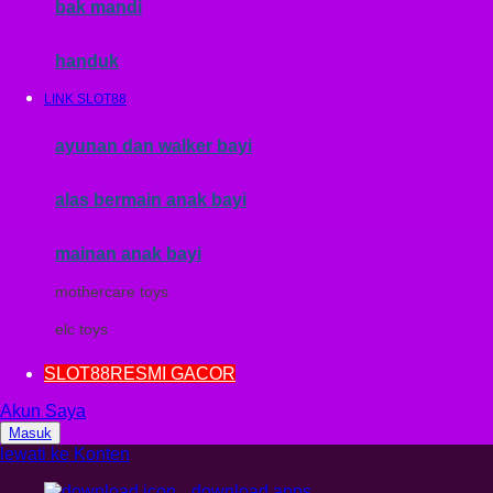
bak mandi
Momami
handuk
Mothercare
LINK SLOT88
Mustela
My Buddy Tag
ayunan dan walker bayi
My K
alas bermain anak bayi
N
mainan anak bayi
Naif
mothercare toys
Nike
elc toys
Nordic Natural
SLOT88RESMI GACOR
Nuby
Akun Saya
Nuna
Masuk
lewati ke Konten
O
download apps