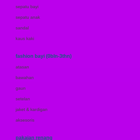
Bio Oil
sepatu bayi
Biolane
sepatu anak
Bite Fighters
sandal
Bizzi Growin
kaus kaki
Blackmores
fashion bayi (0bln-3thn)
Blooming Marvellous
atasan
Bonnels
bawahan
Bravado
gaun
Bruder
setelan
Brush Baby
jaket & kardigan
Buds Organics
aksesoris
Bugaboo
Buggygear
pakaian renang