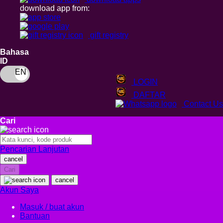
Oh Ma Grain
download app from:
Okiedog
gift registry
P
Bahasa
ID
Peachy
Phil & Ted's
LOGIN
DAFTAR
Philips Avent
Contact Us
Pigeon
Cari
Playgro
Poled Global
Pencarian Lanjutan
cancel
Ponycycle
Cari
Puma
cancel
Akun Saya
Pureats
Masuk / buat akun
Bantuan
Q