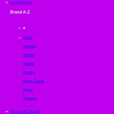
SLOT88RESMI
Brand A-Z
A
Addo
Adidas
Airfree
Alamii
Amara
Aqua Scale
Asics
Aveeno
Awan
SITUS SLOT ONLINE