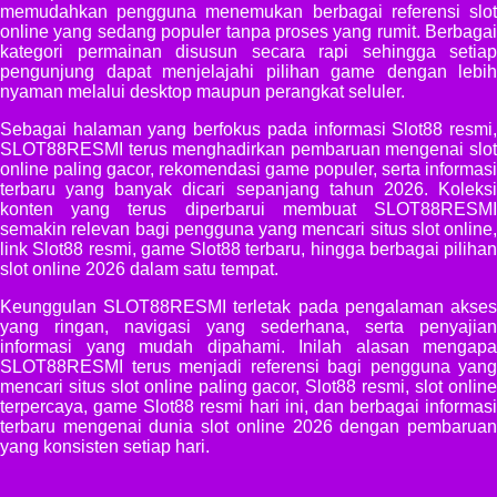
Starbooks
memudahkan pengguna menemukan berbagai referensi slot
online yang sedang populer tanpa proses yang rumit. Berbagai
Stick-O
kategori permainan disusun secara rapi sehingga setiap
pengunjung dapat menjelajahi pilihan game dengan lebih
Stokke
nyaman melalui desktop maupun perangkat seluler.
Sudocrem
Sebagai halaman yang berfokus pada informasi Slot88 resmi,
SLOT88RESMI terus menghadirkan pembaruan mengenai slot
Sumimo
online paling gacor, rekomendasi game populer, serta informasi
terbaru yang banyak dicari sepanjang tahun 2026. Koleksi
Sunnylife
konten yang terus diperbarui membuat SLOT88RESMI
semakin relevan bagi pengguna yang mencari situs slot online,
Sun-Staches
link Slot88 resmi, game Slot88 terbaru, hingga berbagai pilihan
slot online 2026 dalam satu tempat.
Swimava
Keunggulan SLOT88RESMI terletak pada pengalaman akses
T
yang ringan, navigasi yang sederhana, serta penyajian
informasi yang mudah dipahami. Inilah alasan mengapa
Tommee Tippee
SLOT88RESMI terus menjadi referensi bagi pengguna yang
mencari situs slot online paling gacor, Slot88 resmi, slot online
Trunki
terpercaya, game Slot88 resmi hari ini, dan berbagai informasi
terbaru mengenai dunia slot online 2026 dengan pembaruan
Tutti Bambini
yang konsisten setiap hari.
Twistshake