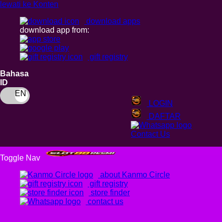
lewati ke Konten
download apps
download app from:
gift registry
Bahasa
ID
LOGIN
DAFTAR
Contact Us
Toggle Nav
about Kanmo Circle
gift registry
store finder
contact us