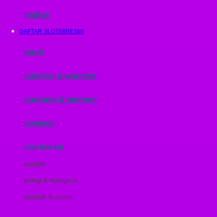
Hauck
matras
Havaianas
DAFTAR SLOT88RESMI
Hegen
botol
Hot Wheels
sterilizer & warmers
Hybrid
I
soothers & teethers
Inlacta DHA
celemek
Interlac
alat makan
Ivenet
cangkir
J
piring & mangkuk
Jack N Jill
sendok & garpu
Joie