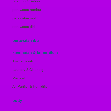
Shampo & Sabun
Love To Dream
perawatan rambut
M
perawatan mulut
Magformers
perawatan diri
Mama's Choice
perawatan ibu
Mamas&Papas
Mamaway
kesehatan & kebersihan
Maxi Cosi
Tissue basah
Megabloks
Laundry & Cleaning
Micro
Medical
MiDeer
Air Purifier & Humidifier
Mimi & Lula
potty
Mini Monkey
Moby