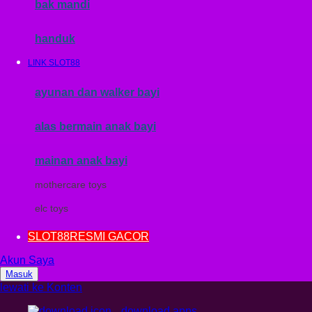
bak mandi
Momami
handuk
Mothercare
LINK SLOT88
Mustela
My Buddy Tag
ayunan dan walker bayi
My K
alas bermain anak bayi
N
mainan anak bayi
Naif
mothercare toys
Nike
elc toys
Nordic Natural
SLOT88RESMI GACOR
Nuby
Akun Saya
Nuna
Masuk
lewati ke Konten
O
download apps