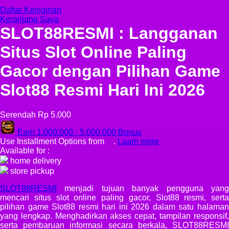
Daftar Keinginan
QV Baby
Keranjang Saya
SLOT88RESMI : Langganan
R
Situs Slot Online Paling
Real Shades
Gacor dengan Pilihan Game
Red Castle
Slot88 Resmi Hari Ini 2026
Ribbon Madness
S
Serendah
Rp 5.000
Sebamed
Earn
1.000.000
-
5.000.000
Bonus
Use Installment Options from
.
Laarn more
Silver Cross
Available for :
home delivery
Simply Idea
store pickup
Skip Hop
SLOT88RESMI
menjadi tujuan banyak pengguna yang
mencari situs slot online paling gacor, Slot88 resmi, serta
Spectra
pilihan game Slot88 resmi hari ini 2026 dalam satu halaman
yang lengkap. Menghadirkan akses cepat, tampilan responsif,
Squishmallows
serta pembaruan informasi secara berkala, SLOT88RESMI