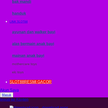
bak mandi
Momami
handuk
Mothercare
LINK SLOT88
Mustela
My Buddy Tag
ayunan dan walker bayi
My K
alas bermain anak bayi
N
mainan anak bayi
Naif
mothercare toys
Nike
elc toys
Nordic Natural
SLOT88RESMI GACOR
Nuby
Akun Saya
Nuna
Masuk
lewati ke Konten
O
download apps