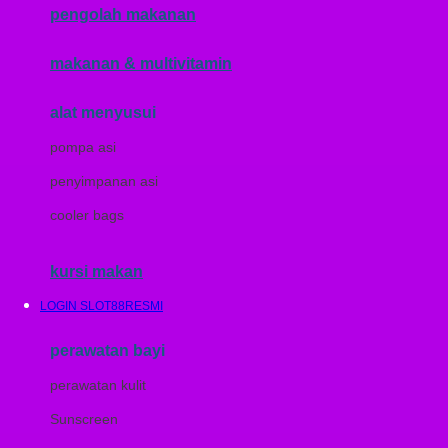
Joolz
pengolah makanan
Jujube
makanan & multivitamin
K
alat menyusui
Kiddycuts
pompa asi
Kumon
penyimpanan asi
L
cooler bags
Leapfrog
Leclerc
kursi makan
Lee Vierra
LOGIN SLOT88RESMI
Lillebaby
perawatan bayi
Little Bird Told Me
perawatan kulit
Little Miss Janis
Sunscreen
London Taxi