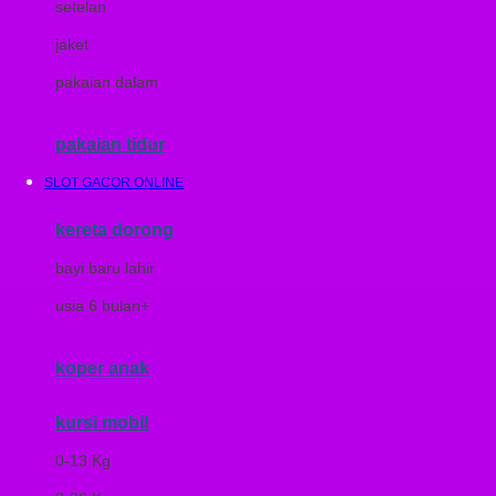
setelan
Docare
jaket
Doona
pakaian dalam
Down To Earth
Drew
pakaian tidur
Dr. Brown's
SLOT GACOR ONLINE
E
kereta dorong
ELC
bayi baru lahir
Ergobaby
usia 6 bulan+
Expert Care
koper anak
Ezyroller
kursi mobil
F
0-13 Kg
Felt So Sweet