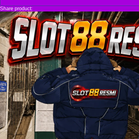
Share product: