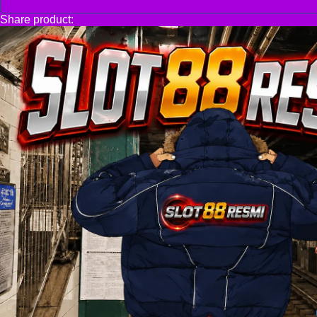
Share product: