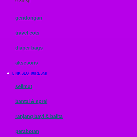
0-36 Kg
Fisher Price
Flipper
gendongan
Friends Of Sally
travel cots
G
Gb
diaper bags
Geko
aksesoris
Graco
LINK SLOT88RESMI
Gund
selimut
H
bantal & sprei
Habbie
Haenim
ranjang bayi & balita
Happy Horse
perabotan
Happy Tummy