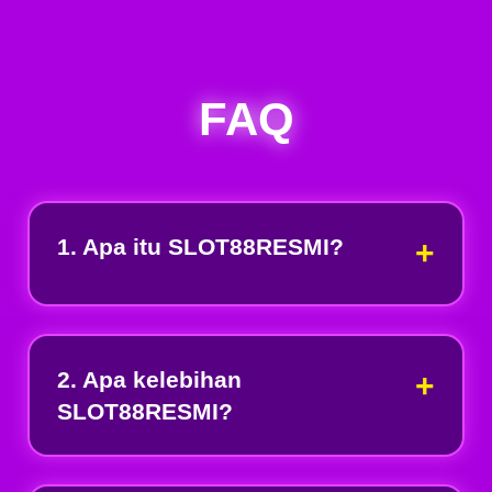
TY Toys
U
FAQ
V
Veja
Vitaflow
1. Apa itu SLOT88RESMI?
+
Vtech
W
Waterland
2. Apa kelebihan
+
Wellness
SLOT88RESMI?
X
Xootz