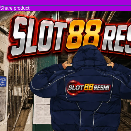
Share product: