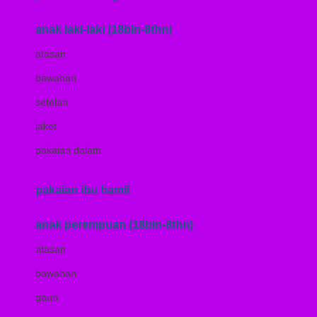
Bumkins
anak laki-laki (18bln-8thn)
C
atasan
Cetaphil
bawahan
Chicco
setelan
Childlife
jaket
Clevamama
pakaian dalam
Cocolatte
Cottonseeds
pakaian ibu hamil
Cozy N Safe
anak perempuan (18bln-8thn)
Crane
atasan
Cybex
bawahan
D
gaun
Dae Organics