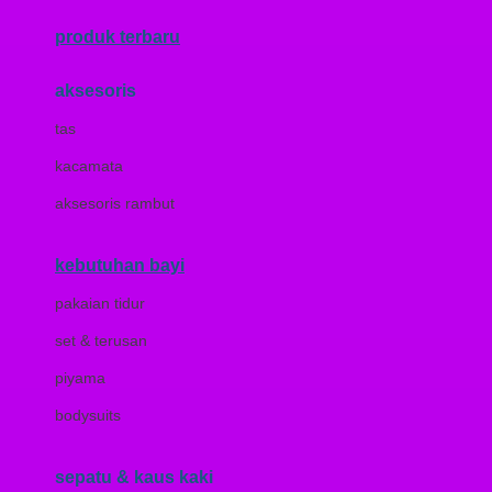
Azetabio
produk terbaru
B
aksesoris
Baabaasheepz
tas
Babiators
kacamata
Baby Dove
aksesoris rambut
Baby Jogger
Baby Rovega
kebutuhan bayi
Babybee
pakaian tidur
Banana Boat
set & terusan
Banz
piyama
Barbie
bodysuits
Beaba
Beauty Barn
sepatu & kaus kaki