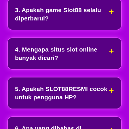
Y
3. Apakah game Slot88 selalu
+
diperbarui?
Yamatoya
Z
Zaxy
4. Mengapa situs slot online
+
Zoggs
banyak dicari?
0-9
4Moms
59S
5. Apakah SLOT88RESMI cocok
+
untuk pengguna HP?
6. Apa yang dibahas di