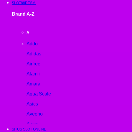
SLOT88RESMI
Brand A-Z
A
Addo
Adidas
Airfree
Alamii
Amara
Aqua Scale
Asics
Aveeno
Awan
SITUS SLOT ONLINE