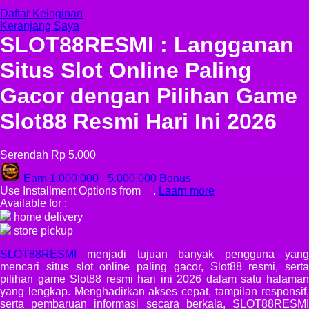
Daftar Keinginan
QV Baby
Keranjang Saya
SLOT88RESMI : Langganan
R
Situs Slot Online Paling
Real Shades
Gacor dengan Pilihan Game
Red Castle
Slot88 Resmi Hari Ini 2026
Ribbon Madness
S
Serendah
Rp 5.000
Sebamed
Earn
1.000.000
-
5.000.000
Bonus
Use Installment Options from
.
Laarn more
Silver Cross
Available for :
home delivery
Simply Idea
store pickup
Skip Hop
SLOT88RESMI
menjadi tujuan banyak pengguna yang
mencari situs slot online paling gacor, Slot88 resmi, serta
Spectra
pilihan game Slot88 resmi hari ini 2026 dalam satu halaman
yang lengkap. Menghadirkan akses cepat, tampilan responsif,
Squishmallows
serta pembaruan informasi secara berkala, SLOT88RESMI