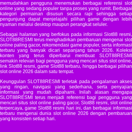
Starbooks
memudahkan pengguna menemukan berbagai referensi slot
online yang sedang populer tanpa proses yang rumit. Berbagai
Stick-O
kategori permainan disusun secara rapi sehingga setiap
pengunjung dapat menjelajahi pilihan game dengan lebih
Stokke
nyaman melalui desktop maupun perangkat seluler.
Sudocrem
Sebagai halaman yang berfokus pada informasi Slot88 resmi,
SLOT88RESMI terus menghadirkan pembaruan mengenai slot
Sumimo
online paling gacor, rekomendasi game populer, serta informasi
terbaru yang banyak dicari sepanjang tahun 2026. Koleksi
Sunnylife
konten yang terus diperbarui membuat SLOT88RESMI
semakin relevan bagi pengguna yang mencari situs slot online,
Sun-Staches
link Slot88 resmi, game Slot88 terbaru, hingga berbagai pilihan
slot online 2026 dalam satu tempat.
Swimava
Keunggulan SLOT88RESMI terletak pada pengalaman akses
T
yang ringan, navigasi yang sederhana, serta penyajian
informasi yang mudah dipahami. Inilah alasan mengapa
Tommee Tippee
SLOT88RESMI terus menjadi referensi bagi pengguna yang
mencari situs slot online paling gacor, Slot88 resmi, slot online
Trunki
terpercaya, game Slot88 resmi hari ini, dan berbagai informasi
terbaru mengenai dunia slot online 2026 dengan pembaruan
Tutti Bambini
yang konsisten setiap hari.
Twistshake