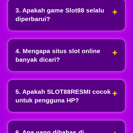
Y
3. Apakah game Slot88 selalu
+
diperbarui?
Yamatoya
Z
Zaxy
4. Mengapa situs slot online
+
Zoggs
banyak dicari?
0-9
4Moms
59S
5. Apakah SLOT88RESMI cocok
+
untuk pengguna HP?
6. Apa yang dibahas di