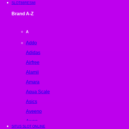
SLOT88RESMI
Brand A-Z
A
Addo
Adidas
Airfree
Alamii
Amara
Aqua Scale
Asics
Aveeno
Awan
SITUS SLOT ONLINE