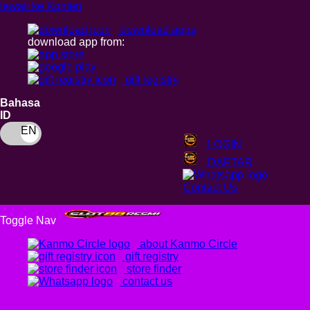
lewati ke Konten
download apps
download app from:
gift registry
Bahasa
ID
LOGIN
DAFTAR
Contact Us
Toggle Nav
about Kanmo Circle
gift registry
store finder
contact us