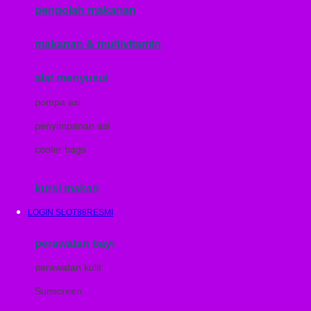
Joolz
pengolah makanan
Jujube
makanan & multivitamin
K
alat menyusui
Kiddycuts
pompa asi
Kumon
penyimpanan asi
L
cooler bags
Leapfrog
Leclerc
kursi makan
Lee Vierra
LOGIN SLOT88RESMI
Lillebaby
perawatan bayi
Little Bird Told Me
perawatan kulit
Little Miss Janis
Sunscreen
London Taxi