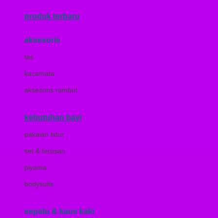
Azetabio
produk terbaru
B
aksesoris
Baabaasheepz
tas
Babiators
kacamata
Baby Dove
aksesoris rambut
Baby Jogger
Baby Rovega
kebutuhan bayi
Babybee
pakaian tidur
Banana Boat
set & terusan
Banz
piyama
Barbie
bodysuits
Beaba
Beauty Barn
sepatu & kaus kaki