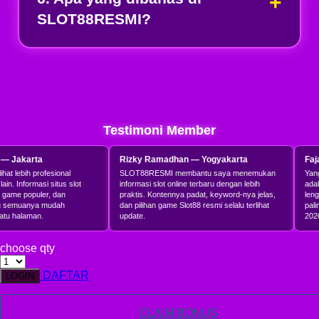
+
SLOT88RESMI?
Testimoni Member
Rizky Ramadhan — Yogyakarta
Fajar Hidayat —
onal
SLOT88RESMI membantu saya menemukan
Yang paling saya s
tus slot
informasi slot online terbaru dengan lebih
adalah tampilannya 
dan
praktis. Kontennya padat, keyword-nya jelas,
lengkap. Cocok untuk
dah
dan pilihan game Slot88 resmi selalu terlihat
paling gacor serta g
update.
2026.
choose qty
DAFTAR
LOGIN
CLAIM BONUS