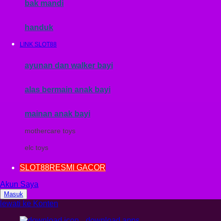
bak mandi
Momami
handuk
Mothercare
LINK SLOT88
Mustela
My Buddy Tag
ayunan dan walker bayi
My K
alas bermain anak bayi
N
mainan anak bayi
Naif
mothercare toys
Nike
elc toys
Nordic Natural
SLOT88RESMI GACOR
Nuby
Akun Saya
Nuna
Masuk
lewati ke Konten
O
download apps