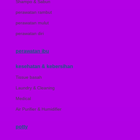
Shampo & Sabun
Love To Dream
perawatan rambut
M
perawatan mulut
Magformers
perawatan diri
Mama's Choice
perawatan ibu
Mamas&Papas
Mamaway
kesehatan & kebersihan
Maxi Cosi
Tissue basah
Megabloks
Laundry & Cleaning
Micro
Medical
MiDeer
Air Purifier & Humidifier
Mimi & Lula
potty
Mini Monkey
Moby