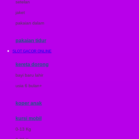
setelan
Docare
jaket
Doona
pakaian dalam
Down To Earth
Drew
pakaian tidur
Dr. Brown's
SLOT GACOR ONLINE
E
kereta dorong
ELC
bayi baru lahir
Ergobaby
usia 6 bulan+
Expert Care
koper anak
Ezyroller
kursi mobil
F
0-13 Kg
Felt So Sweet