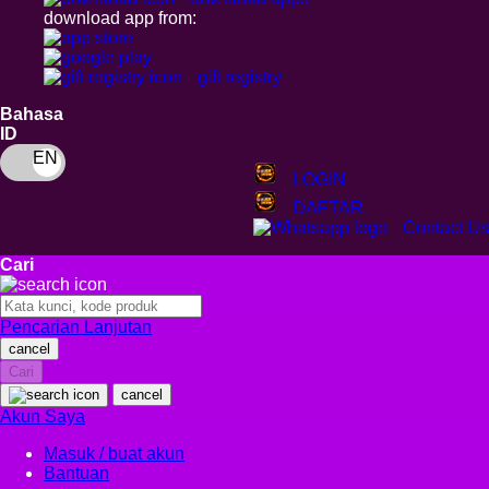
Oh Ma Grain
download app from:
Okiedog
gift registry
P
Bahasa
ID
Peachy
Phil & Ted's
LOGIN
DAFTAR
Philips Avent
Contact Us
Pigeon
Cari
Playgro
Poled Global
Pencarian Lanjutan
cancel
Ponycycle
Cari
Puma
cancel
Akun Saya
Pureats
Masuk / buat akun
Bantuan
Q