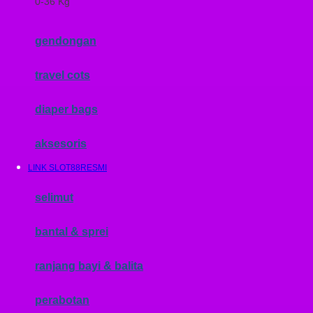
0-36 Kg
Fisher Price
Flipper
gendongan
Friends Of Sally
travel cots
G
Gb
diaper bags
Geko
aksesoris
Graco
LINK SLOT88RESMI
Gund
selimut
H
bantal & sprei
Habbie
Haenim
ranjang bayi & balita
Happy Horse
perabotan
Happy Tummy