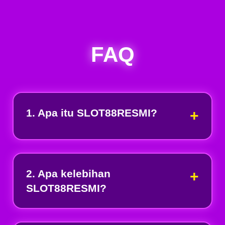
TY Toys
U
FAQ
V
Veja
Vitaflow
1. Apa itu SLOT88RESMI?
+
Vtech
W
Waterland
2. Apa kelebihan
+
Wellness
SLOT88RESMI?
X
Xootz