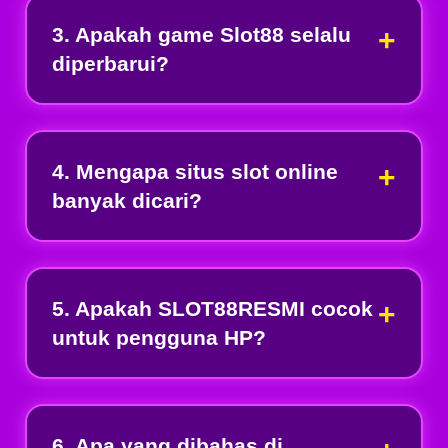
Y
3. Apakah game Slot88 selalu
+
diperbarui?
Yamatoya
Z
Zaxy
4. Mengapa situs slot online
+
Zoggs
banyak dicari?
0-9
4Moms
59S
5. Apakah SLOT88RESMI cocok
+
untuk pengguna HP?
6. Apa yang dibahas di