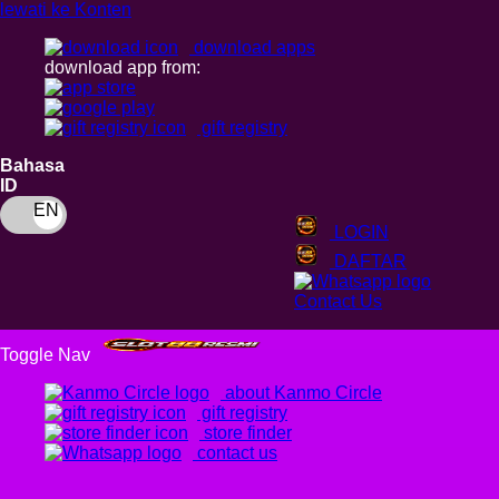
lewati ke Konten
download apps
download app from:
gift registry
Bahasa
ID
LOGIN
DAFTAR
Contact Us
Toggle Nav
about Kanmo Circle
gift registry
store finder
contact us