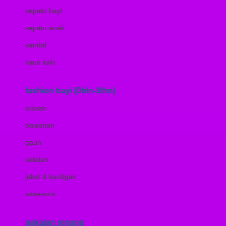
Bio Oil
sepatu bayi
Biolane
sepatu anak
Bite Fighters
sandal
Bizzi Growin
kaus kaki
Blackmores
fashion bayi (0bln-3thn)
Blooming Marvellous
atasan
Bonnels
bawahan
Bravado
gaun
Bruder
setelan
Brush Baby
jaket & kardigan
Buds Organics
aksesoris
Bugaboo
Buggygear
pakaian renang