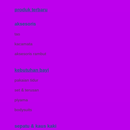
Azetabio
produk terbaru
B
aksesoris
Baabaasheepz
tas
Babiators
kacamata
Baby Dove
aksesoris rambut
Baby Jogger
Baby Rovega
kebutuhan bayi
Babybee
pakaian tidur
Banana Boat
set & terusan
Banz
piyama
Barbie
bodysuits
Beaba
Beauty Barn
sepatu & kaus kaki