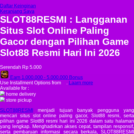
Daftar Keinginan
QV Baby
Keranjang Saya
SLOT88RESMI : Langganan
R
Situs Slot Online Paling
Real Shades
Gacor dengan Pilihan Game
Red Castle
Slot88 Resmi Hari Ini 2026
Ribbon Madness
S
Serendah
Rp 5.000
Sebamed
Earn
1.000.000
-
5.000.000
Bonus
Use Installment Options from
.
Laarn more
Silver Cross
Available for :
home delivery
Simply Idea
store pickup
Skip Hop
SLOT88RESMI
menjadi tujuan banyak pengguna yang
mencari situs slot online paling gacor, Slot88 resmi, serta
Spectra
pilihan game Slot88 resmi hari ini 2026 dalam satu halaman
yang lengkap. Menghadirkan akses cepat, tampilan responsif,
Squishmallows
serta pembaruan informasi secara berkala, SLOT88RESMI