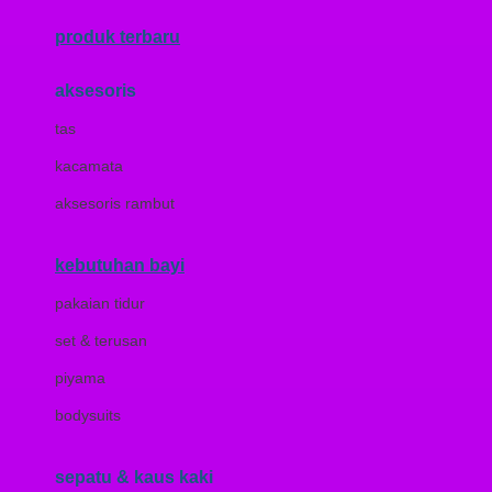
Azetabio
produk terbaru
B
aksesoris
Baabaasheepz
tas
Babiators
kacamata
Baby Dove
aksesoris rambut
Baby Jogger
Baby Rovega
kebutuhan bayi
Babybee
pakaian tidur
Banana Boat
set & terusan
Banz
piyama
Barbie
bodysuits
Beaba
Beauty Barn
sepatu & kaus kaki