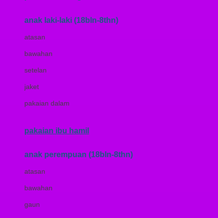
Bumkins
anak laki-laki (18bln-8thn)
C
atasan
Cetaphil
bawahan
Chicco
setelan
Childlife
jaket
Clevamama
pakaian dalam
Cocolatte
Cottonseeds
pakaian ibu hamil
Cozy N Safe
anak perempuan (18bln-8thn)
Crane
atasan
Cybex
bawahan
D
gaun
Dae Organics