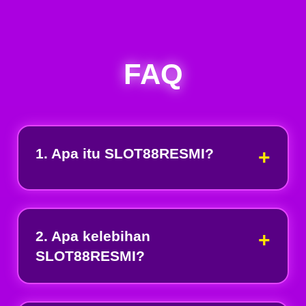
TY Toys
U
FAQ
V
Veja
Vitaflow
1. Apa itu SLOT88RESMI?
+
Vtech
W
Waterland
2. Apa kelebihan
+
Wellness
SLOT88RESMI?
X
Xootz