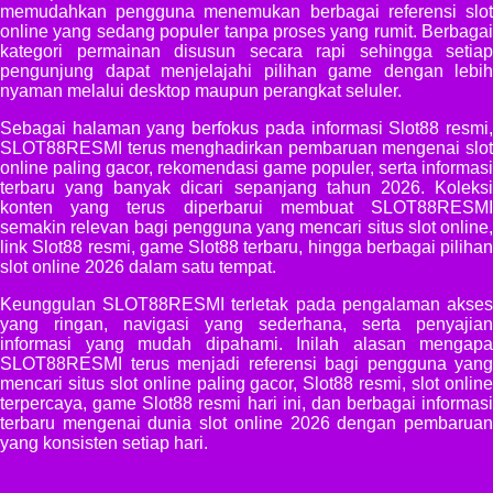
Starbooks
memudahkan pengguna menemukan berbagai referensi slot
online yang sedang populer tanpa proses yang rumit. Berbagai
Stick-O
kategori permainan disusun secara rapi sehingga setiap
pengunjung dapat menjelajahi pilihan game dengan lebih
Stokke
nyaman melalui desktop maupun perangkat seluler.
Sudocrem
Sebagai halaman yang berfokus pada informasi Slot88 resmi,
SLOT88RESMI terus menghadirkan pembaruan mengenai slot
Sumimo
online paling gacor, rekomendasi game populer, serta informasi
terbaru yang banyak dicari sepanjang tahun 2026. Koleksi
Sunnylife
konten yang terus diperbarui membuat SLOT88RESMI
semakin relevan bagi pengguna yang mencari situs slot online,
Sun-Staches
link Slot88 resmi, game Slot88 terbaru, hingga berbagai pilihan
slot online 2026 dalam satu tempat.
Swimava
Keunggulan SLOT88RESMI terletak pada pengalaman akses
T
yang ringan, navigasi yang sederhana, serta penyajian
informasi yang mudah dipahami. Inilah alasan mengapa
Tommee Tippee
SLOT88RESMI terus menjadi referensi bagi pengguna yang
mencari situs slot online paling gacor, Slot88 resmi, slot online
Trunki
terpercaya, game Slot88 resmi hari ini, dan berbagai informasi
terbaru mengenai dunia slot online 2026 dengan pembaruan
Tutti Bambini
yang konsisten setiap hari.
Twistshake