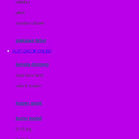
setelan
Docare
jaket
Doona
pakaian dalam
Down To Earth
Drew
pakaian tidur
Dr. Brown's
SLOT GACOR ONLINE
E
kereta dorong
ELC
bayi baru lahir
Ergobaby
usia 6 bulan+
Expert Care
koper anak
Ezyroller
kursi mobil
F
0-13 Kg
Felt So Sweet