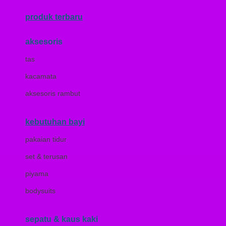
Azetabio
produk terbaru
B
aksesoris
Baabaasheepz
tas
Babiators
kacamata
Baby Dove
aksesoris rambut
Baby Jogger
Baby Rovega
kebutuhan bayi
Babybee
pakaian tidur
Banana Boat
set & terusan
Banz
piyama
Barbie
bodysuits
Beaba
Beauty Barn
sepatu & kaus kaki