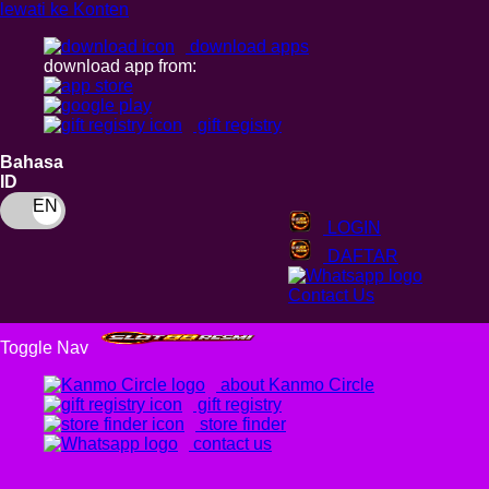
lewati ke Konten
download apps
download app from:
gift registry
Bahasa
ID
LOGIN
DAFTAR
Contact Us
Toggle Nav
about Kanmo Circle
gift registry
store finder
contact us