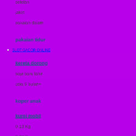
setelan
Docare
jaket
Doona
pakaian dalam
Down To Earth
Drew
pakaian tidur
Dr. Brown's
SLOT GACOR ONLINE
E
kereta dorong
ELC
bayi baru lahir
Ergobaby
usia 6 bulan+
Expert Care
koper anak
Ezyroller
kursi mobil
F
0-13 Kg
Felt So Sweet