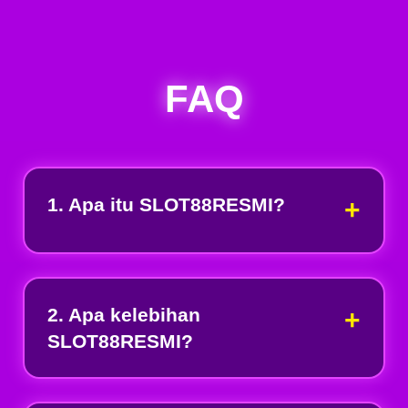
TY Toys
U
FAQ
V
Veja
Vitaflow
1. Apa itu SLOT88RESMI?
+
Vtech
W
Waterland
2. Apa kelebihan
+
Wellness
SLOT88RESMI?
X
Xootz