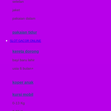
setelan
Docare
jaket
Doona
pakaian dalam
Down To Earth
Drew
pakaian tidur
Dr. Brown's
SLOT GACOR ONLINE
E
kereta dorong
ELC
bayi baru lahir
Ergobaby
usia 6 bulan+
Expert Care
koper anak
Ezyroller
kursi mobil
F
0-13 Kg
Felt So Sweet