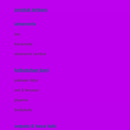
Azetabio
produk terbaru
B
aksesoris
Baabaasheepz
tas
Babiators
kacamata
Baby Dove
aksesoris rambut
Baby Jogger
Baby Rovega
kebutuhan bayi
Babybee
pakaian tidur
Banana Boat
set & terusan
Banz
piyama
Barbie
bodysuits
Beaba
Beauty Barn
sepatu & kaus kaki