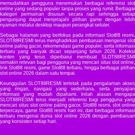
Starbooks
memudahkan pengguna menemukan berbagai referensi slot
online yang sedang populer tanpa proses yang rumit. Berbagai
Stick-O
kategori permainan disusun secara rapi sehingga setiap
pengunjung dapat menjelajahi pilihan game dengan lebih
Stokke
nyaman melalui desktop maupun perangkat seluler.
Sudocrem
Sebagai halaman yang berfokus pada informasi Slot88 resmi,
SLOT88RESMI terus menghadirkan pembaruan mengenai slot
Sumimo
online paling gacor, rekomendasi game populer, serta informasi
terbaru yang banyak dicari sepanjang tahun 2026. Koleksi
Sunnylife
konten yang terus diperbarui membuat SLOT88RESMI
semakin relevan bagi pengguna yang mencari situs slot online,
Sun-Staches
link Slot88 resmi, game Slot88 terbaru, hingga berbagai pilihan
slot online 2026 dalam satu tempat.
Swimava
Keunggulan SLOT88RESMI terletak pada pengalaman akses
T
yang ringan, navigasi yang sederhana, serta penyajian
informasi yang mudah dipahami. Inilah alasan mengapa
Tommee Tippee
SLOT88RESMI terus menjadi referensi bagi pengguna yang
mencari situs slot online paling gacor, Slot88 resmi, slot online
Trunki
terpercaya, game Slot88 resmi hari ini, dan berbagai informasi
terbaru mengenai dunia slot online 2026 dengan pembaruan
Tutti Bambini
yang konsisten setiap hari.
Twistshake