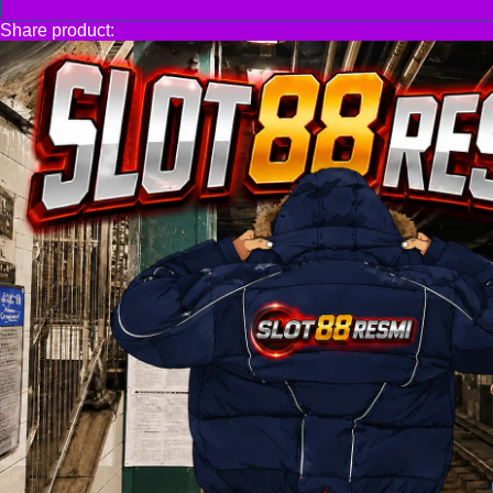
Share product: