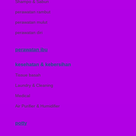
Shampo & Sabun
Love To Dream
perawatan rambut
M
perawatan mulut
Magformers
perawatan diri
Mama's Choice
perawatan ibu
Mamas&Papas
Mamaway
kesehatan & kebersihan
Maxi Cosi
Tissue basah
Megabloks
Laundry & Cleaning
Micro
Medical
MiDeer
Air Purifier & Humidifier
Mimi & Lula
potty
Mini Monkey
Moby