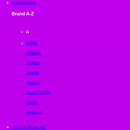
SLOT88RESMI
Brand A-Z
A
Addo
Adidas
Airfree
Alamii
Amara
Aqua Scale
Asics
Aveeno
Awan
SITUS SLOT ONLINE