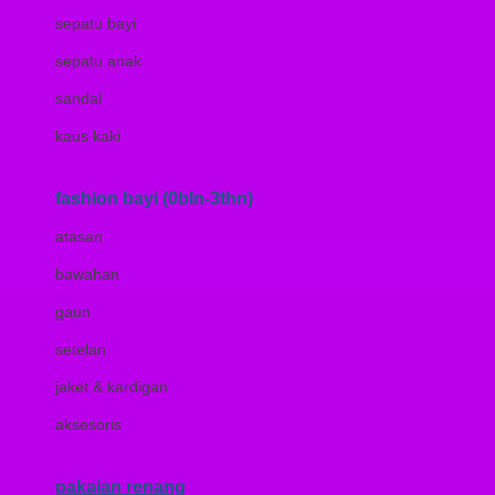
Bio Oil
sepatu bayi
Biolane
sepatu anak
Bite Fighters
sandal
Bizzi Growin
kaus kaki
Blackmores
fashion bayi (0bln-3thn)
Blooming Marvellous
atasan
Bonnels
bawahan
Bravado
gaun
Bruder
setelan
Brush Baby
jaket & kardigan
Buds Organics
aksesoris
Bugaboo
Buggygear
pakaian renang