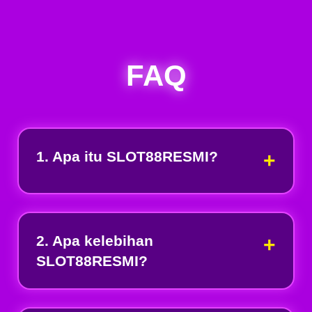
TY Toys
U
FAQ
V
Veja
Vitaflow
1. Apa itu SLOT88RESMI?
+
Vtech
W
Waterland
2. Apa kelebihan
+
Wellness
SLOT88RESMI?
X
Xootz