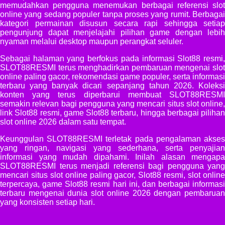
Starbooks
memudahkan pengguna menemukan berbagai referensi slot
online yang sedang populer tanpa proses yang rumit. Berbagai
Stick-O
kategori permainan disusun secara rapi sehingga setiap
pengunjung dapat menjelajahi pilihan game dengan lebih
Stokke
nyaman melalui desktop maupun perangkat seluler.
Sudocrem
Sebagai halaman yang berfokus pada informasi Slot88 resmi,
SLOT88RESMI terus menghadirkan pembaruan mengenai slot
Sumimo
online paling gacor, rekomendasi game populer, serta informasi
terbaru yang banyak dicari sepanjang tahun 2026. Koleksi
Sunnylife
konten yang terus diperbarui membuat SLOT88RESMI
semakin relevan bagi pengguna yang mencari situs slot online,
Sun-Staches
link Slot88 resmi, game Slot88 terbaru, hingga berbagai pilihan
slot online 2026 dalam satu tempat.
Swimava
Keunggulan SLOT88RESMI terletak pada pengalaman akses
T
yang ringan, navigasi yang sederhana, serta penyajian
informasi yang mudah dipahami. Inilah alasan mengapa
Tommee Tippee
SLOT88RESMI terus menjadi referensi bagi pengguna yang
mencari situs slot online paling gacor, Slot88 resmi, slot online
Trunki
terpercaya, game Slot88 resmi hari ini, dan berbagai informasi
terbaru mengenai dunia slot online 2026 dengan pembaruan
Tutti Bambini
yang konsisten setiap hari.
Twistshake