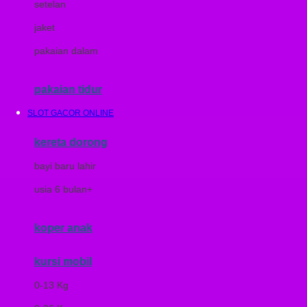
setelan
Docare
jaket
Doona
pakaian dalam
Down To Earth
Drew
pakaian tidur
Dr. Brown's
SLOT GACOR ONLINE
E
kereta dorong
ELC
bayi baru lahir
Ergobaby
usia 6 bulan+
Expert Care
koper anak
Ezyroller
kursi mobil
F
0-13 Kg
Felt So Sweet