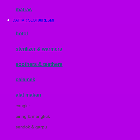
Hauck
matras
Havaianas
DAFTAR SLOT88RESMI
Hegen
botol
Hot Wheels
sterilizer & warmers
Hybrid
I
soothers & teethers
Inlacta DHA
celemek
Interlac
alat makan
Ivenet
cangkir
J
piring & mangkuk
Jack N Jill
sendok & garpu
Joie