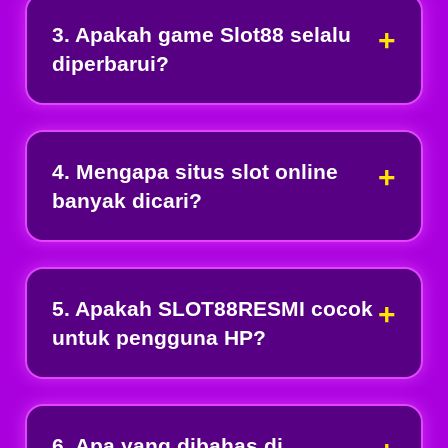
Y
3. Apakah game Slot88 selalu
+
diperbarui?
Yamatoya
Z
Zaxy
4. Mengapa situs slot online
+
Zoggs
banyak dicari?
0-9
4Moms
59S
5. Apakah SLOT88RESMI cocok
+
untuk pengguna HP?
6. Apa yang dibahas di