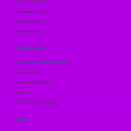
Shampo & Sabun
Love To Dream
perawatan rambut
M
perawatan mulut
Magformers
perawatan diri
Mama's Choice
perawatan ibu
Mamas&Papas
Mamaway
kesehatan & kebersihan
Maxi Cosi
Tissue basah
Megabloks
Laundry & Cleaning
Micro
Medical
MiDeer
Air Purifier & Humidifier
Mimi & Lula
potty
Mini Monkey
Moby