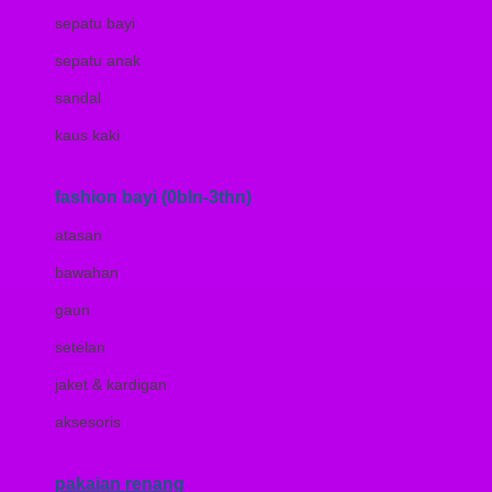
Bio Oil
sepatu bayi
Biolane
sepatu anak
Bite Fighters
sandal
Bizzi Growin
kaus kaki
Blackmores
fashion bayi (0bln-3thn)
Blooming Marvellous
atasan
Bonnels
bawahan
Bravado
gaun
Bruder
setelan
Brush Baby
jaket & kardigan
Buds Organics
aksesoris
Bugaboo
Buggygear
pakaian renang