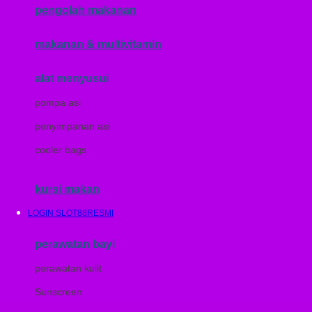
Joolz
pengolah makanan
Jujube
makanan & multivitamin
K
alat menyusui
Kiddycuts
pompa asi
Kumon
penyimpanan asi
L
cooler bags
Leapfrog
Leclerc
kursi makan
Lee Vierra
LOGIN SLOT88RESMI
Lillebaby
perawatan bayi
Little Bird Told Me
perawatan kulit
Little Miss Janis
Sunscreen
London Taxi