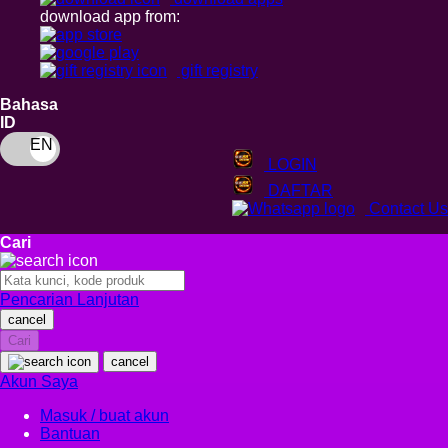
Oh Ma Grain
download app from:
Okiedog
gift registry
P
Bahasa
ID
Peachy
Phil & Ted's
LOGIN
DAFTAR
Philips Avent
Contact Us
Pigeon
Cari
Playgro
Poled Global
Pencarian Lanjutan
cancel
Ponycycle
Cari
Puma
cancel
Akun Saya
Pureats
Masuk / buat akun
Bantuan
Q