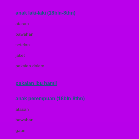
Bumkins
anak laki-laki (18bln-8thn)
C
atasan
Cetaphil
bawahan
Chicco
setelan
Childlife
jaket
Clevamama
pakaian dalam
Cocolatte
Cottonseeds
pakaian ibu hamil
Cozy N Safe
anak perempuan (18bln-8thn)
Crane
atasan
Cybex
bawahan
D
gaun
Dae Organics