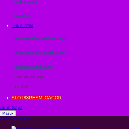
bak mandi
Momami
handuk
Mothercare
LINK SLOT88
Mustela
My Buddy Tag
ayunan dan walker bayi
My K
alas bermain anak bayi
N
mainan anak bayi
Naif
mothercare toys
Nike
elc toys
Nordic Natural
SLOT88RESMI GACOR
Nuby
Akun Saya
Nuna
Masuk
lewati ke Konten
O
download apps