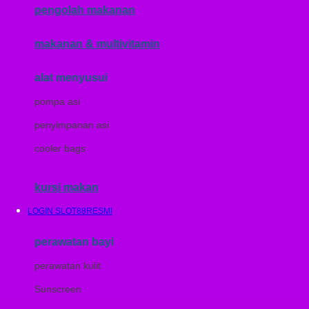
Joolz
pengolah makanan
Jujube
makanan & multivitamin
K
alat menyusui
Kiddycuts
pompa asi
Kumon
penyimpanan asi
L
cooler bags
Leapfrog
Leclerc
kursi makan
Lee Vierra
LOGIN SLOT88RESMI
Lillebaby
perawatan bayi
Little Bird Told Me
perawatan kulit
Little Miss Janis
Sunscreen
London Taxi