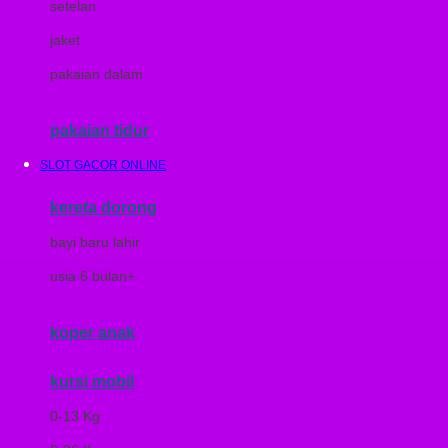
setelan
Docare
jaket
Doona
pakaian dalam
Down To Earth
Drew
pakaian tidur
Dr. Brown's
SLOT GACOR ONLINE
E
kereta dorong
ELC
bayi baru lahir
Ergobaby
usia 6 bulan+
Expert Care
koper anak
Ezyroller
kursi mobil
F
0-13 Kg
Felt So Sweet