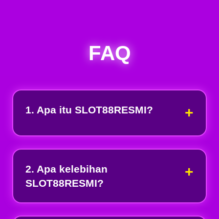
TY Toys
U
FAQ
V
Veja
Vitaflow
1. Apa itu SLOT88RESMI?
+
Vtech
W
Waterland
2. Apa kelebihan
+
Wellness
SLOT88RESMI?
X
Xootz