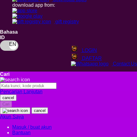
Oh Ma Grain
download app from:
Okiedog
gift registry
P
Bahasa
ID
Peachy
Phil & Ted's
LOGIN
DAFTAR
Philips Avent
Contact Us
Pigeon
Cari
Playgro
Poled Global
Pencarian Lanjutan
cancel
Ponycycle
Cari
Puma
cancel
Akun Saya
Pureats
Masuk / buat akun
Bantuan
Q