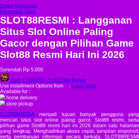
Daftar Keinginan
QV Baby
Keranjang Saya
SLOT88RESMI : Langganan
R
Situs Slot Online Paling
Real Shades
Gacor dengan Pilihan Game
Red Castle
Slot88 Resmi Hari Ini 2026
Ribbon Madness
S
Serendah
Rp 5.000
Sebamed
Earn
1.000.000
-
5.000.000
Bonus
Use Installment Options from
.
Laarn more
Silver Cross
Available for :
home delivery
Simply Idea
store pickup
Skip Hop
SLOT88RESMI
menjadi tujuan banyak pengguna yang
mencari situs slot online paling gacor, Slot88 resmi, serta
Spectra
pilihan game Slot88 resmi hari ini 2026 dalam satu halaman
yang lengkap. Menghadirkan akses cepat, tampilan responsif,
Squishmallows
serta pembaruan informasi secara berkala, SLOT88RESMI