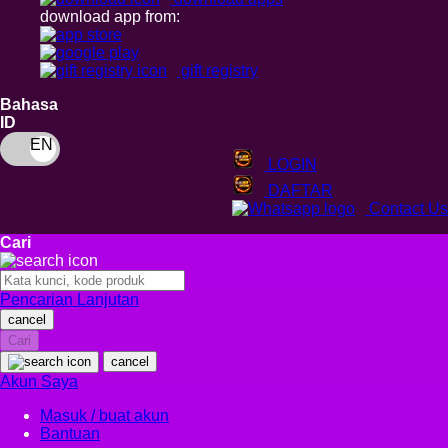
Oh Ma Grain
download app from:
Okiedog
gift registry
P
Bahasa
ID
Peachy
Phil & Ted's
LOGIN
DAFTAR
Philips Avent
Contact Us
Pigeon
Cari
Playgro
Poled Global
Pencarian Lanjutan
cancel
Ponycycle
Cari
Puma
cancel
Akun Saya
Pureats
Masuk / buat akun
Bantuan
Q