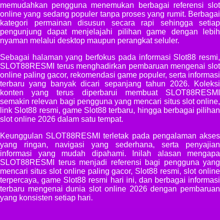
Starbooks
memudahkan pengguna menemukan berbagai referensi slot
online yang sedang populer tanpa proses yang rumit. Berbagai
Stick-O
kategori permainan disusun secara rapi sehingga setiap
pengunjung dapat menjelajahi pilihan game dengan lebih
Stokke
nyaman melalui desktop maupun perangkat seluler.
Sudocrem
Sebagai halaman yang berfokus pada informasi Slot88 resmi,
SLOT88RESMI terus menghadirkan pembaruan mengenai slot
Sumimo
online paling gacor, rekomendasi game populer, serta informasi
terbaru yang banyak dicari sepanjang tahun 2026. Koleksi
Sunnylife
konten yang terus diperbarui membuat SLOT88RESMI
semakin relevan bagi pengguna yang mencari situs slot online,
Sun-Staches
link Slot88 resmi, game Slot88 terbaru, hingga berbagai pilihan
slot online 2026 dalam satu tempat.
Swimava
Keunggulan SLOT88RESMI terletak pada pengalaman akses
T
yang ringan, navigasi yang sederhana, serta penyajian
informasi yang mudah dipahami. Inilah alasan mengapa
Tommee Tippee
SLOT88RESMI terus menjadi referensi bagi pengguna yang
mencari situs slot online paling gacor, Slot88 resmi, slot online
Trunki
terpercaya, game Slot88 resmi hari ini, dan berbagai informasi
terbaru mengenai dunia slot online 2026 dengan pembaruan
Tutti Bambini
yang konsisten setiap hari.
Twistshake