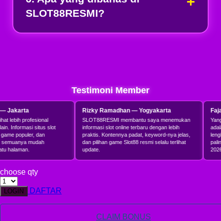
+
SLOT88RESMI?
Testimoni Member
Rizky Ramadhan — Yogyakarta
Fajar Hidayat — 
onal
SLOT88RESMI membantu saya menemukan
Yang paling saya s
tus slot
informasi slot online terbaru dengan lebih
adalah tampilannya r
dan
praktis. Kontennya padat, keyword-nya jelas,
lengkap. Cocok untuk
ah
dan pilihan game Slot88 resmi selalu terlihat
paling gacor serta ga
update.
2026.
choose qty
DAFTAR
LOGIN
CLAIM BONUS