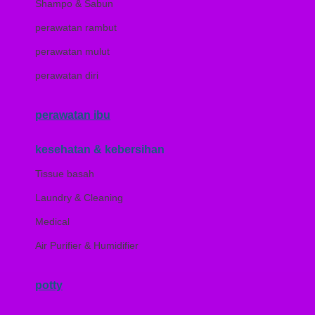
Shampo & Sabun
Love To Dream
perawatan rambut
M
perawatan mulut
Magformers
perawatan diri
Mama's Choice
perawatan ibu
Mamas&Papas
Mamaway
kesehatan & kebersihan
Maxi Cosi
Tissue basah
Megabloks
Laundry & Cleaning
Micro
Medical
MiDeer
Air Purifier & Humidifier
Mimi & Lula
potty
Mini Monkey
Moby