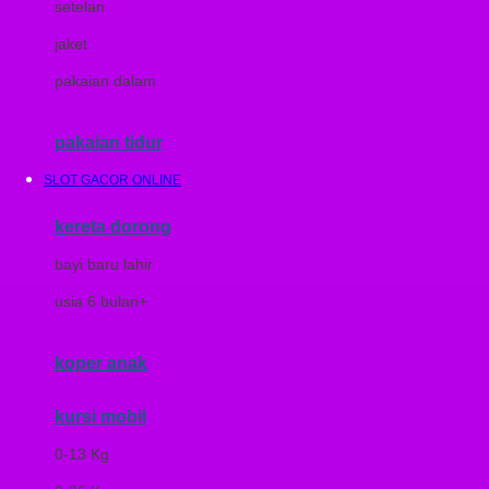
setelan
Docare
jaket
Doona
pakaian dalam
Down To Earth
Drew
pakaian tidur
Dr. Brown's
SLOT GACOR ONLINE
E
kereta dorong
ELC
bayi baru lahir
Ergobaby
usia 6 bulan+
Expert Care
koper anak
Ezyroller
kursi mobil
F
0-13 Kg
Felt So Sweet