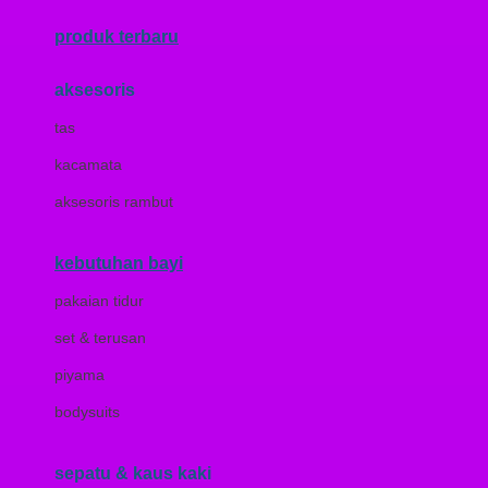
Azetabio
produk terbaru
B
aksesoris
Baabaasheepz
tas
Babiators
kacamata
Baby Dove
aksesoris rambut
Baby Jogger
Baby Rovega
kebutuhan bayi
Babybee
pakaian tidur
Banana Boat
set & terusan
Banz
piyama
Barbie
bodysuits
Beaba
Beauty Barn
sepatu & kaus kaki