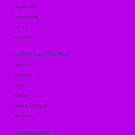
Bio Oil
sepatu bayi
Biolane
sepatu anak
Bite Fighters
sandal
Bizzi Growin
kaus kaki
Blackmores
fashion bayi (0bln-3thn)
Blooming Marvellous
atasan
Bonnels
bawahan
Bravado
gaun
Bruder
setelan
Brush Baby
jaket & kardigan
Buds Organics
aksesoris
Bugaboo
Buggygear
pakaian renang