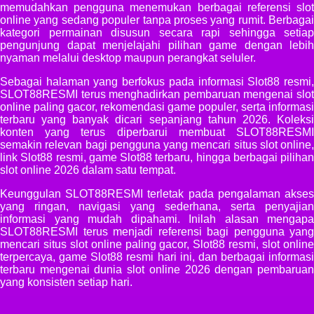
Starbooks
memudahkan pengguna menemukan berbagai referensi slot
online yang sedang populer tanpa proses yang rumit. Berbagai
Stick-O
kategori permainan disusun secara rapi sehingga setiap
pengunjung dapat menjelajahi pilihan game dengan lebih
Stokke
nyaman melalui desktop maupun perangkat seluler.
Sudocrem
Sebagai halaman yang berfokus pada informasi Slot88 resmi,
SLOT88RESMI terus menghadirkan pembaruan mengenai slot
Sumimo
online paling gacor, rekomendasi game populer, serta informasi
terbaru yang banyak dicari sepanjang tahun 2026. Koleksi
Sunnylife
konten yang terus diperbarui membuat SLOT88RESMI
semakin relevan bagi pengguna yang mencari situs slot online,
Sun-Staches
link Slot88 resmi, game Slot88 terbaru, hingga berbagai pilihan
slot online 2026 dalam satu tempat.
Swimava
Keunggulan SLOT88RESMI terletak pada pengalaman akses
T
yang ringan, navigasi yang sederhana, serta penyajian
informasi yang mudah dipahami. Inilah alasan mengapa
Tommee Tippee
SLOT88RESMI terus menjadi referensi bagi pengguna yang
mencari situs slot online paling gacor, Slot88 resmi, slot online
Trunki
terpercaya, game Slot88 resmi hari ini, dan berbagai informasi
terbaru mengenai dunia slot online 2026 dengan pembaruan
Tutti Bambini
yang konsisten setiap hari.
Twistshake