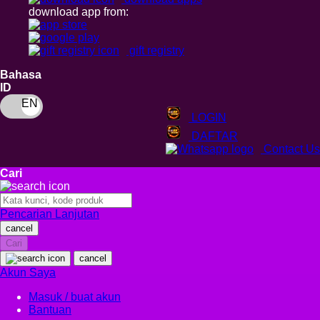
Oh Ma Grain
download app from:
Okiedog
gift registry
P
Bahasa
ID
Peachy
Phil & Ted's
LOGIN
DAFTAR
Philips Avent
Contact Us
Pigeon
Cari
Playgro
Poled Global
Pencarian Lanjutan
cancel
Ponycycle
Cari
Puma
cancel
Akun Saya
Pureats
Masuk / buat akun
Bantuan
Q