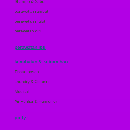
Shampo & Sabun
Love To Dream
perawatan rambut
M
perawatan mulut
Magformers
perawatan diri
Mama's Choice
perawatan ibu
Mamas&Papas
Mamaway
kesehatan & kebersihan
Maxi Cosi
Tissue basah
Megabloks
Laundry & Cleaning
Micro
Medical
MiDeer
Air Purifier & Humidifier
Mimi & Lula
potty
Mini Monkey
Moby