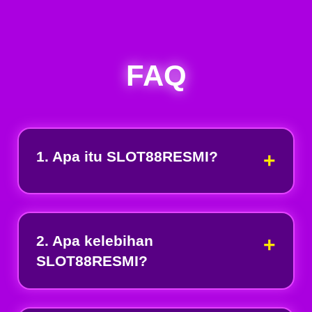
TY Toys
U
FAQ
V
Veja
Vitaflow
1. Apa itu SLOT88RESMI?
+
Vtech
W
Waterland
2. Apa kelebihan
+
Wellness
SLOT88RESMI?
X
Xootz