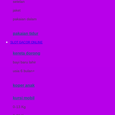
setelan
Docare
jaket
Doona
pakaian dalam
Down To Earth
Drew
pakaian tidur
Dr. Brown's
SLOT GACOR ONLINE
E
kereta dorong
ELC
bayi baru lahir
Ergobaby
usia 6 bulan+
Expert Care
koper anak
Ezyroller
kursi mobil
F
0-13 Kg
Felt So Sweet