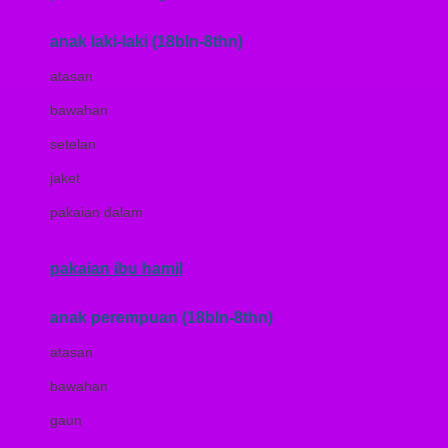
Bumkins
anak laki-laki (18bln-8thn)
C
atasan
Cetaphil
bawahan
Chicco
setelan
Childlife
jaket
Clevamama
pakaian dalam
Cocolatte
Cottonseeds
pakaian ibu hamil
Cozy N Safe
anak perempuan (18bln-8thn)
Crane
atasan
Cybex
bawahan
D
gaun
Dae Organics