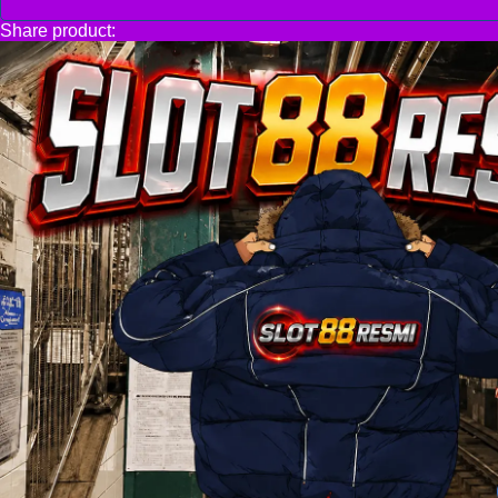
Share product: