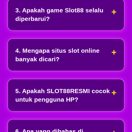
Y
3. Apakah game Slot88 selalu
+
diperbarui?
Yamatoya
Z
Zaxy
4. Mengapa situs slot online
+
Zoggs
banyak dicari?
0-9
4Moms
59S
5. Apakah SLOT88RESMI cocok
+
untuk pengguna HP?
6. Apa yang dibahas di