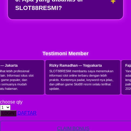
+
SLOT88RESMI?
Testimoni Member
Rizky Ramadhan — Yogyakarta
Fajar Hidayat — Med
SLOT88RESMI membantu saya menemukan
Yang paling saya suka 
lot
informasi slot online terbaru dengan lebih
adalah tampilannya respo
praktis. Kontennya padat, keyword-nya jelas,
lengkap. Cocok untuk men
dan pilihan game Slot88 resmi selalu terlihat
paling gacor serta game S
update.
2026.
choose qty
DAFTAR
LOGIN
CLAIM BONUS