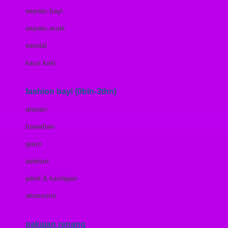
Bio Oil
sepatu bayi
Biolane
sepatu anak
Bite Fighters
sandal
Bizzi Growin
kaus kaki
Blackmores
fashion bayi (0bln-3thn)
Blooming Marvellous
atasan
Bonnels
bawahan
Bravado
gaun
Bruder
setelan
Brush Baby
jaket & kardigan
Buds Organics
aksesoris
Bugaboo
Buggygear
pakaian renang