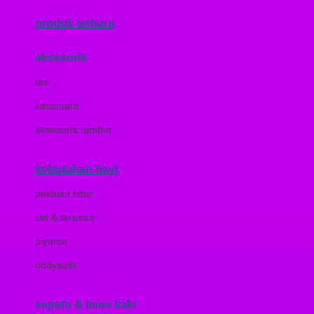
Azetabio
produk terbaru
B
aksesoris
Baabaasheepz
tas
Babiators
kacamata
Baby Dove
aksesoris rambut
Baby Jogger
Baby Rovega
kebutuhan bayi
Babybee
pakaian tidur
Banana Boat
set & terusan
Banz
piyama
Barbie
bodysuits
Beaba
Beauty Barn
sepatu & kaus kaki