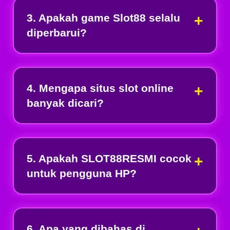
Y
3. Apakah game Slot88 selalu
+
diperbarui?
Yamatoya
Z
Zaxy
4. Mengapa situs slot online
+
Zoggs
banyak dicari?
0-9
4Moms
59S
5. Apakah SLOT88RESMI cocok
+
untuk pengguna HP?
6. Apa yang dibahas di