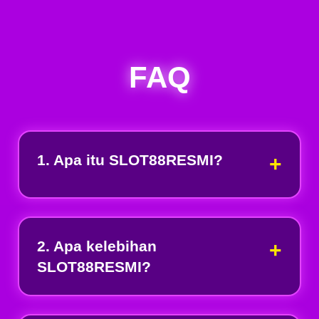
TY Toys
U
FAQ
V
Veja
Vitaflow
1. Apa itu SLOT88RESMI?
+
Vtech
W
Waterland
2. Apa kelebihan
+
Wellness
SLOT88RESMI?
X
Xootz