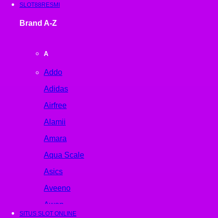
SLOT88RESMI
Brand A-Z
A
Addo
Adidas
Airfree
Alamii
Amara
Aqua Scale
Asics
Aveeno
Awan
SITUS SLOT ONLINE