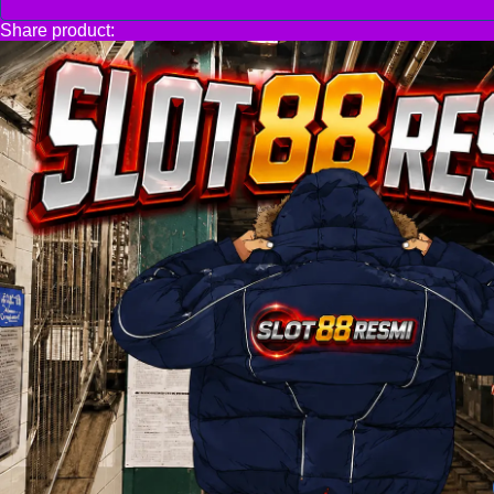
Share product: