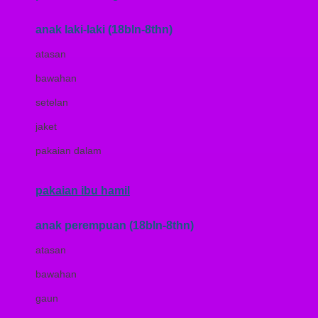
Bumkins
anak laki-laki (18bln-8thn)
C
atasan
Cetaphil
bawahan
Chicco
setelan
Childlife
jaket
Clevamama
pakaian dalam
Cocolatte
Cottonseeds
pakaian ibu hamil
Cozy N Safe
anak perempuan (18bln-8thn)
Crane
atasan
Cybex
bawahan
D
gaun
Dae Organics