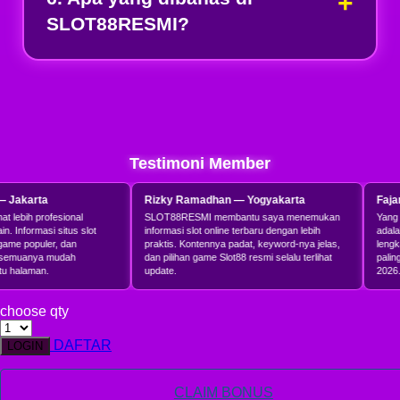
+
SLOT88RESMI?
Testimoni Member
Rizky Ramadhan — Yogyakarta
Fajar Hidayat — 
onal
SLOT88RESMI membantu saya menemukan
Yang paling saya s
tus slot
informasi slot online terbaru dengan lebih
adalah tampilannya r
dan
praktis. Kontennya padat, keyword-nya jelas,
lengkap. Cocok untuk
ah
dan pilihan game Slot88 resmi selalu terlihat
paling gacor serta ga
update.
2026.
choose qty
DAFTAR
LOGIN
CLAIM BONUS