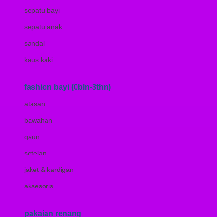
Bio Oil
sepatu bayi
Biolane
sepatu anak
Bite Fighters
sandal
Bizzi Growin
kaus kaki
Blackmores
fashion bayi (0bln-3thn)
Blooming Marvellous
atasan
Bonnels
bawahan
Bravado
gaun
Bruder
setelan
Brush Baby
jaket & kardigan
Buds Organics
aksesoris
Bugaboo
Buggygear
pakaian renang