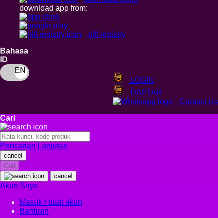
Oh Ma Grain
download app from:
Okiedog
gift registry
P
Bahasa
ID
Peachy
Phil & Ted's
LOGIN
DAFTAR
Philips Avent
Contact Us
Pigeon
Cari
Playgro
Poled Global
Pencarian Lanjutan
cancel
Ponycycle
Cari
Puma
cancel
Akun Saya
Pureats
Masuk / buat akun
Bantuan
Q