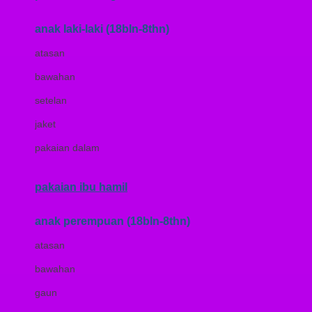
Bumkins
anak laki-laki (18bln-8thn)
C
atasan
Cetaphil
bawahan
Chicco
setelan
Childlife
jaket
Clevamama
pakaian dalam
Cocolatte
Cottonseeds
pakaian ibu hamil
Cozy N Safe
anak perempuan (18bln-8thn)
Crane
atasan
Cybex
bawahan
D
gaun
Dae Organics