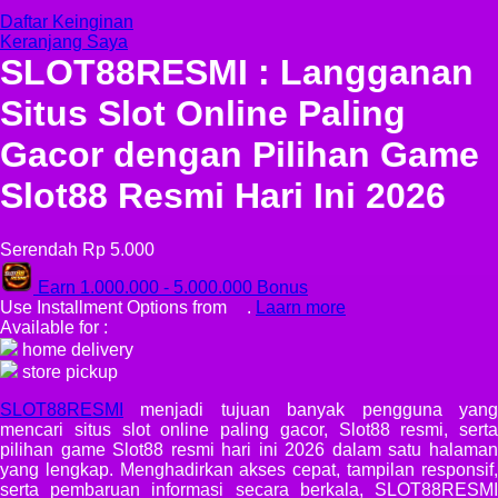
Daftar Keinginan
QV Baby
Keranjang Saya
SLOT88RESMI : Langganan
R
Situs Slot Online Paling
Real Shades
Gacor dengan Pilihan Game
Red Castle
Slot88 Resmi Hari Ini 2026
Ribbon Madness
S
Serendah
Rp 5.000
Sebamed
Earn
1.000.000
-
5.000.000
Bonus
Use Installment Options from
.
Laarn more
Silver Cross
Available for :
home delivery
Simply Idea
store pickup
Skip Hop
SLOT88RESMI
menjadi tujuan banyak pengguna yang
mencari situs slot online paling gacor, Slot88 resmi, serta
Spectra
pilihan game Slot88 resmi hari ini 2026 dalam satu halaman
yang lengkap. Menghadirkan akses cepat, tampilan responsif,
Squishmallows
serta pembaruan informasi secara berkala, SLOT88RESMI