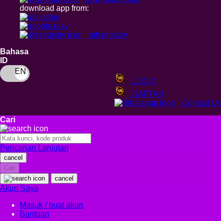
Oh Ma Grain
download app from:
Okiedog
gift registry
P
Bahasa
ID
Peachy
Phil & Ted's
LOGIN
DAFTAR
Philips Avent
Contact Us
Pigeon
Cari
Playgro
Poled Global
Pencarian Lanjutan
cancel
Ponycycle
Cari
Puma
cancel
Akun Saya
Pureats
Masuk / buat akun
Bantuan
Q