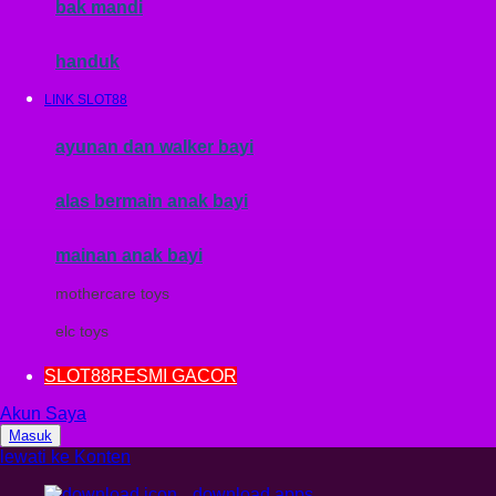
bak mandi
Momami
handuk
Mothercare
LINK SLOT88
Mustela
My Buddy Tag
ayunan dan walker bayi
My K
alas bermain anak bayi
N
mainan anak bayi
Naif
mothercare toys
Nike
elc toys
Nordic Natural
SLOT88RESMI GACOR
Nuby
Akun Saya
Nuna
Masuk
lewati ke Konten
O
download apps