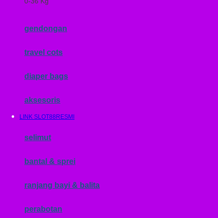
0-36 Kg
Fisher Price
Flipper
gendongan
Friends Of Sally
travel cots
G
Gb
diaper bags
Geko
aksesoris
Graco
LINK SLOT88RESMI
Gund
selimut
H
bantal & sprei
Habbie
Haenim
ranjang bayi & balita
Happy Horse
perabotan
Happy Tummy