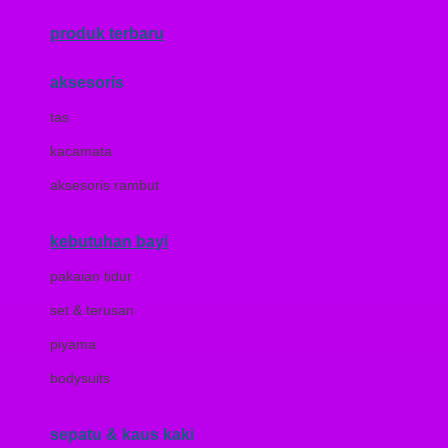
Azetabio
produk terbaru
B
aksesoris
Baabaasheepz
tas
Babiators
kacamata
Baby Dove
aksesoris rambut
Baby Jogger
Baby Rovega
kebutuhan bayi
Babybee
pakaian tidur
Banana Boat
set & terusan
Banz
piyama
Barbie
bodysuits
Beaba
Beauty Barn
sepatu & kaus kaki