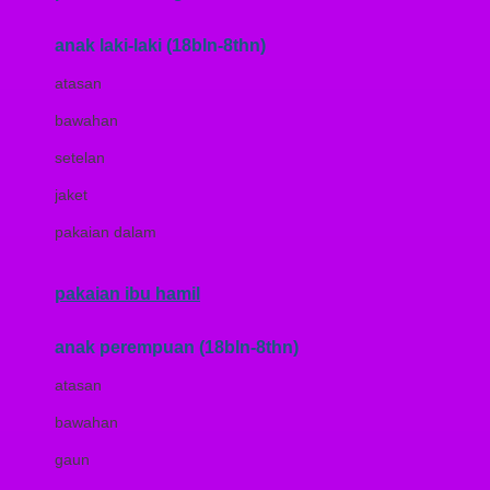
Bumkins
anak laki-laki (18bln-8thn)
C
atasan
Cetaphil
bawahan
Chicco
setelan
Childlife
jaket
Clevamama
pakaian dalam
Cocolatte
Cottonseeds
pakaian ibu hamil
Cozy N Safe
anak perempuan (18bln-8thn)
Crane
atasan
Cybex
bawahan
D
gaun
Dae Organics