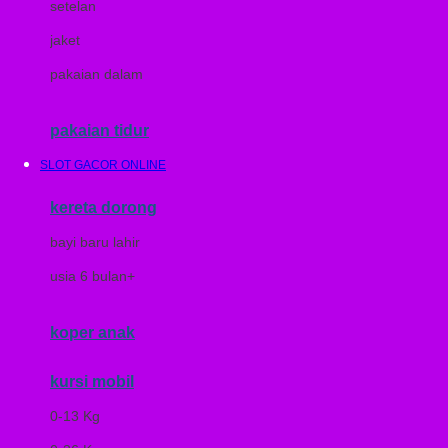
setelan
Docare
jaket
Doona
pakaian dalam
Down To Earth
Drew
pakaian tidur
Dr. Brown's
SLOT GACOR ONLINE
E
kereta dorong
ELC
bayi baru lahir
Ergobaby
usia 6 bulan+
Expert Care
koper anak
Ezyroller
kursi mobil
F
0-13 Kg
Felt So Sweet