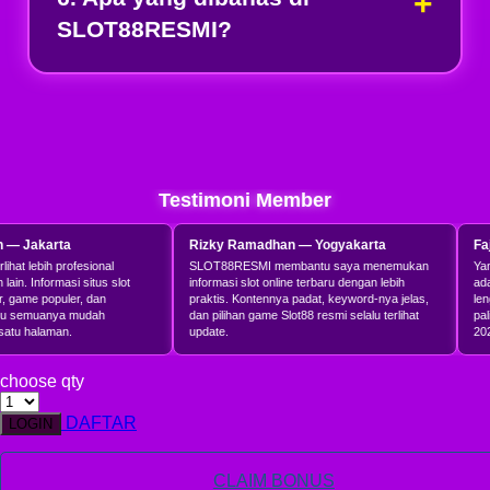
+
SLOT88RESMI?
Testimoni Member
Rizky Ramadhan — Yogyakarta
Fajar Hidayat —
ional
SLOT88RESMI membantu saya menemukan
Yang paling saya 
itus slot
informasi slot online terbaru dengan lebih
adalah tampilannya 
 dan
praktis. Kontennya padat, keyword-nya jelas,
lengkap. Cocok untu
dah
dan pilihan game Slot88 resmi selalu terlihat
paling gacor serta g
update.
2026.
choose qty
DAFTAR
LOGIN
CLAIM BONUS