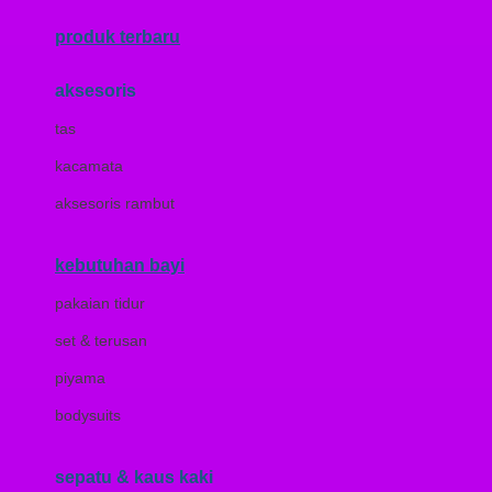
Azetabio
produk terbaru
B
aksesoris
Baabaasheepz
tas
Babiators
kacamata
Baby Dove
aksesoris rambut
Baby Jogger
Baby Rovega
kebutuhan bayi
Babybee
pakaian tidur
Banana Boat
set & terusan
Banz
piyama
Barbie
bodysuits
Beaba
Beauty Barn
sepatu & kaus kaki