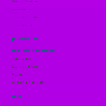
Shampo & Sabun
Love To Dream
perawatan rambut
M
perawatan mulut
Magformers
perawatan diri
Mama's Choice
perawatan ibu
Mamas&Papas
Mamaway
kesehatan & kebersihan
Maxi Cosi
Tissue basah
Megabloks
Laundry & Cleaning
Micro
Medical
MiDeer
Air Purifier & Humidifier
Mimi & Lula
potty
Mini Monkey
Moby