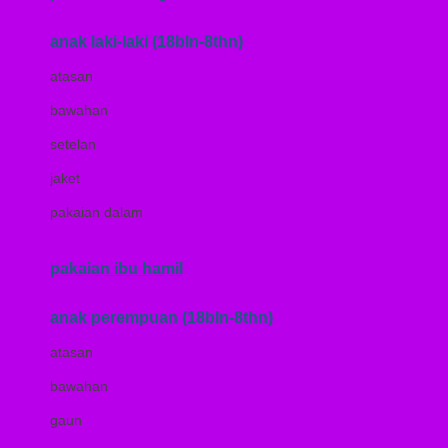
Bumkins
anak laki-laki (18bln-8thn)
C
atasan
Cetaphil
bawahan
Chicco
setelan
Childlife
jaket
Clevamama
pakaian dalam
Cocolatte
Cottonseeds
pakaian ibu hamil
Cozy N Safe
anak perempuan (18bln-8thn)
Crane
atasan
Cybex
bawahan
D
gaun
Dae Organics