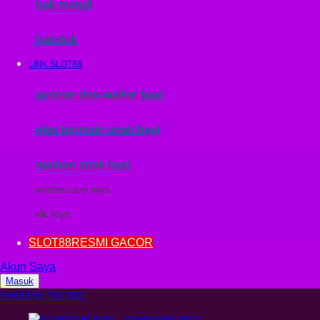
bak mandi
Momami
handuk
Mothercare
LINK SLOT88
Mustela
My Buddy Tag
ayunan dan walker bayi
My K
alas bermain anak bayi
N
mainan anak bayi
Naif
mothercare toys
Nike
elc toys
Nordic Natural
SLOT88RESMI GACOR
Nuby
Akun Saya
Nuna
Masuk
lewati ke Konten
O
download apps