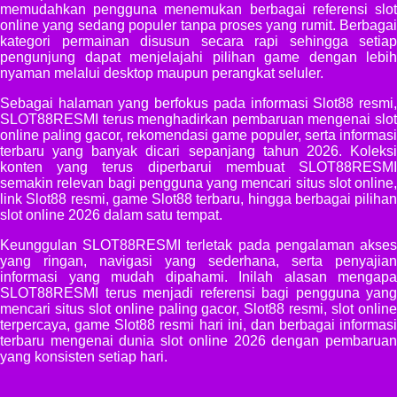
Starbooks
memudahkan pengguna menemukan berbagai referensi slot
online yang sedang populer tanpa proses yang rumit. Berbagai
Stick-O
kategori permainan disusun secara rapi sehingga setiap
pengunjung dapat menjelajahi pilihan game dengan lebih
Stokke
nyaman melalui desktop maupun perangkat seluler.
Sudocrem
Sebagai halaman yang berfokus pada informasi Slot88 resmi,
SLOT88RESMI terus menghadirkan pembaruan mengenai slot
Sumimo
online paling gacor, rekomendasi game populer, serta informasi
terbaru yang banyak dicari sepanjang tahun 2026. Koleksi
Sunnylife
konten yang terus diperbarui membuat SLOT88RESMI
semakin relevan bagi pengguna yang mencari situs slot online,
Sun-Staches
link Slot88 resmi, game Slot88 terbaru, hingga berbagai pilihan
slot online 2026 dalam satu tempat.
Swimava
Keunggulan SLOT88RESMI terletak pada pengalaman akses
T
yang ringan, navigasi yang sederhana, serta penyajian
informasi yang mudah dipahami. Inilah alasan mengapa
Tommee Tippee
SLOT88RESMI terus menjadi referensi bagi pengguna yang
mencari situs slot online paling gacor, Slot88 resmi, slot online
Trunki
terpercaya, game Slot88 resmi hari ini, dan berbagai informasi
terbaru mengenai dunia slot online 2026 dengan pembaruan
Tutti Bambini
yang konsisten setiap hari.
Twistshake