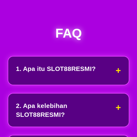
TY Toys
U
FAQ
V
Veja
Vitaflow
1. Apa itu SLOT88RESMI?
+
Vtech
W
Waterland
2. Apa kelebihan
+
Wellness
SLOT88RESMI?
X
Xootz