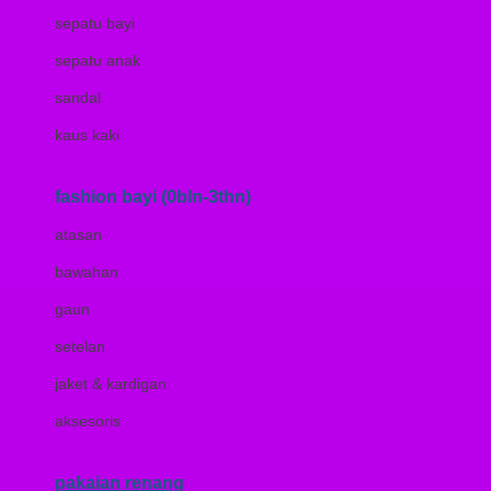
Bio Oil
sepatu bayi
Biolane
sepatu anak
Bite Fighters
sandal
Bizzi Growin
kaus kaki
Blackmores
fashion bayi (0bln-3thn)
Blooming Marvellous
atasan
Bonnels
bawahan
Bravado
gaun
Bruder
setelan
Brush Baby
jaket & kardigan
Buds Organics
aksesoris
Bugaboo
Buggygear
pakaian renang