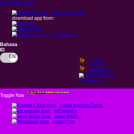
lewati ke Konten
download apps
download app from:
gift registry
Bahasa
ID
LOGIN
DAFTAR
Contact Us
Toggle Nav
about Kanmo Circle
gift registry
store finder
contact us