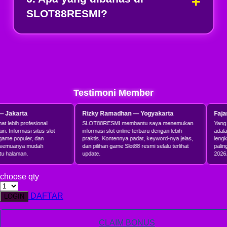
+
SLOT88RESMI?
Testimoni Member
Rizky Ramadhan — Yogyakarta
Fajar Hidayat — 
nal
SLOT88RESMI membantu saya menemukan
Yang paling saya su
s slot
informasi slot online terbaru dengan lebih
adalah tampilannya re
an
praktis. Kontennya padat, keyword-nya jelas,
lengkap. Cocok untuk 
h
dan pilihan game Slot88 resmi selalu terlihat
paling gacor serta gam
update.
2026.
choose qty
DAFTAR
LOGIN
CLAIM BONUS