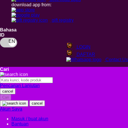
Oh Ma Grain
download app from:
Okiedog
gift registry
P
Bahasa
ID
Peachy
Phil & Ted's
LOGIN
DAFTAR
Philips Avent
Contact Us
Pigeon
Cari
Playgro
Poled Global
Pencarian Lanjutan
cancel
Ponycycle
Cari
Puma
cancel
Akun Saya
Pureats
Masuk / buat akun
Bantuan
Q