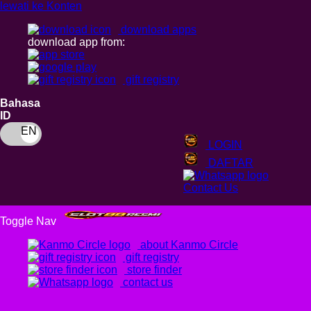
lewati ke Konten
download apps
download app from:
gift registry
Bahasa
ID
LOGIN
DAFTAR
Contact Us
Toggle Nav
about Kanmo Circle
gift registry
store finder
contact us