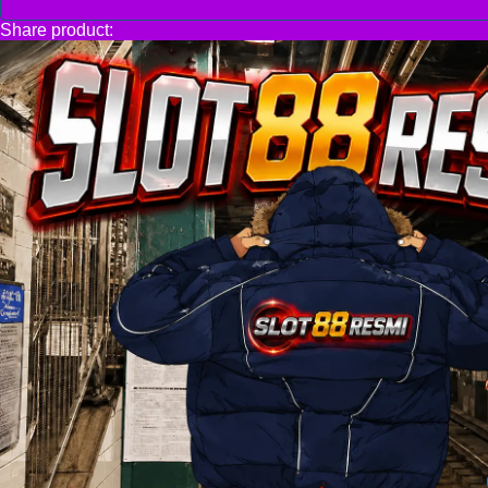
Share product: