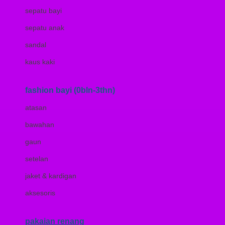
Bio Oil
sepatu bayi
Biolane
sepatu anak
Bite Fighters
sandal
Bizzi Growin
kaus kaki
Blackmores
fashion bayi (0bln-3thn)
Blooming Marvellous
atasan
Bonnels
bawahan
Bravado
gaun
Bruder
setelan
Brush Baby
jaket & kardigan
Buds Organics
aksesoris
Bugaboo
Buggygear
pakaian renang