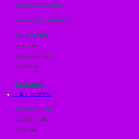
Joolz
pengolah makanan
Jujube
makanan & multivitamin
K
alat menyusui
Kiddycuts
pompa asi
Kumon
penyimpanan asi
L
cooler bags
Leapfrog
Leclerc
kursi makan
Lee Vierra
LOGIN SLOT88RESMI
Lillebaby
perawatan bayi
Little Bird Told Me
perawatan kulit
Little Miss Janis
Sunscreen
London Taxi