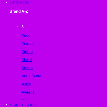
SLOT88RESMI
Brand A-Z
A
Addo
Adidas
Airfree
Alamii
Amara
Aqua Scale
Asics
Aveeno
Awan
SITUS SLOT ONLINE