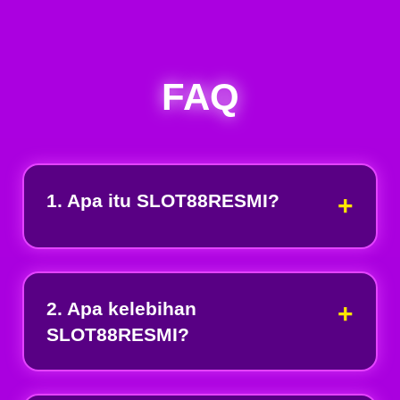
TY Toys
U
FAQ
V
Veja
Vitaflow
1. Apa itu SLOT88RESMI?
+
Vtech
W
Waterland
2. Apa kelebihan
+
Wellness
SLOT88RESMI?
X
Xootz