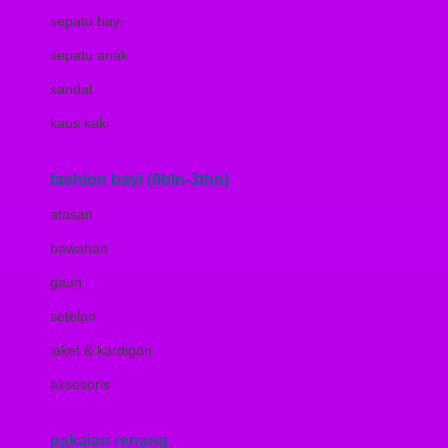
Bio Oil
sepatu bayi
Biolane
sepatu anak
Bite Fighters
sandal
Bizzi Growin
kaus kaki
Blackmores
fashion bayi (0bln-3thn)
Blooming Marvellous
atasan
Bonnels
bawahan
Bravado
gaun
Bruder
setelan
Brush Baby
jaket & kardigan
Buds Organics
aksesoris
Bugaboo
Buggygear
pakaian renang