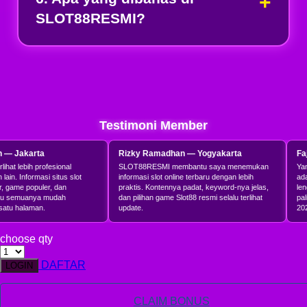
+
SLOT88RESMI?
Testimoni Member
Rizky Ramadhan — Yogyakarta
Fajar Hidayat —
ional
SLOT88RESMI membantu saya menemukan
Yang paling saya 
itus slot
informasi slot online terbaru dengan lebih
adalah tampilannya
 dan
praktis. Kontennya padat, keyword-nya jelas,
lengkap. Cocok untu
dah
dan pilihan game Slot88 resmi selalu terlihat
paling gacor serta 
update.
2026.
choose qty
DAFTAR
LOGIN
CLAIM BONUS