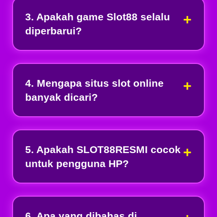
Y
3. Apakah game Slot88 selalu
+
diperbarui?
Yamatoya
Z
Zaxy
4. Mengapa situs slot online
+
Zoggs
banyak dicari?
0-9
4Moms
59S
5. Apakah SLOT88RESMI cocok
+
untuk pengguna HP?
6. Apa yang dibahas di