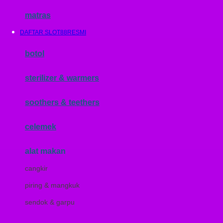
Hauck
matras
Havaianas
DAFTAR SLOT88RESMI
Hegen
botol
Hot Wheels
sterilizer & warmers
Hybrid
I
soothers & teethers
Inlacta DHA
celemek
Interlac
alat makan
Ivenet
cangkir
J
piring & mangkuk
Jack N Jill
sendok & garpu
Joie