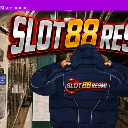
Share product: