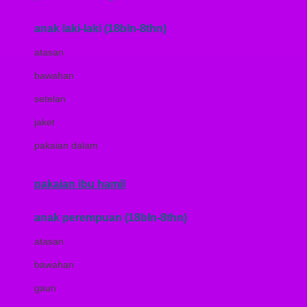
Bumkins
anak laki-laki (18bln-8thn)
C
atasan
Cetaphil
bawahan
Chicco
setelan
Childlife
jaket
Clevamama
pakaian dalam
Cocolatte
Cottonseeds
pakaian ibu hamil
Cozy N Safe
anak perempuan (18bln-8thn)
Crane
atasan
Cybex
bawahan
D
gaun
Dae Organics