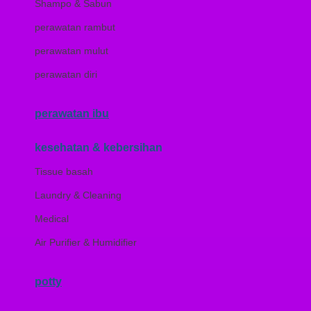
Shampo & Sabun
Love To Dream
perawatan rambut
M
perawatan mulut
Magformers
perawatan diri
Mama's Choice
perawatan ibu
Mamas&Papas
Mamaway
kesehatan & kebersihan
Maxi Cosi
Tissue basah
Megabloks
Laundry & Cleaning
Micro
Medical
MiDeer
Air Purifier & Humidifier
Mimi & Lula
potty
Mini Monkey
Moby