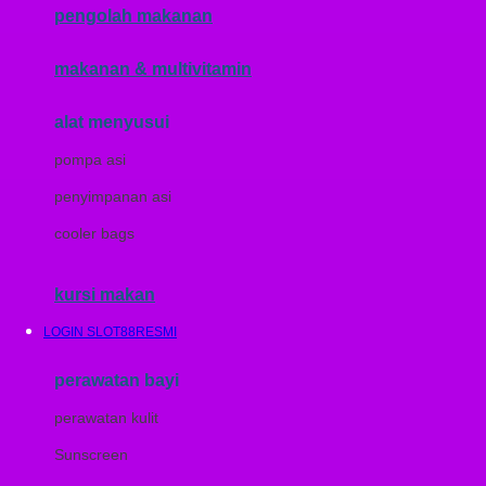
Joolz
pengolah makanan
Jujube
makanan & multivitamin
K
alat menyusui
Kiddycuts
pompa asi
Kumon
penyimpanan asi
L
cooler bags
Leapfrog
Leclerc
kursi makan
Lee Vierra
LOGIN SLOT88RESMI
Lillebaby
perawatan bayi
Little Bird Told Me
perawatan kulit
Little Miss Janis
Sunscreen
London Taxi