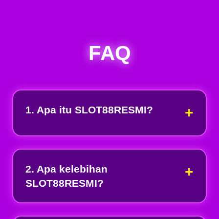
TY Toys
U
FAQ
V
Veja
Vitaflow
1. Apa itu SLOT88RESMI?
+
Vtech
W
Waterland
2. Apa kelebihan
+
Wellness
SLOT88RESMI?
X
Xootz