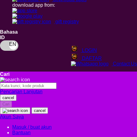
Oh Ma Grain
download app from:
Okiedog
gift registry
P
Bahasa
ID
Peachy
Phil & Ted's
LOGIN
DAFTAR
Philips Avent
Contact Us
Pigeon
Cari
Playgro
Poled Global
Pencarian Lanjutan
cancel
Ponycycle
Cari
Puma
cancel
Akun Saya
Pureats
Masuk / buat akun
Bantuan
Q