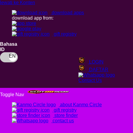
lewati ke Konten
download apps
download app from:
gift registry
Bahasa
ID
LOGIN
DAFTAR
Contact Us
Toggle Nav
about Kanmo Circle
gift registry
store finder
contact us