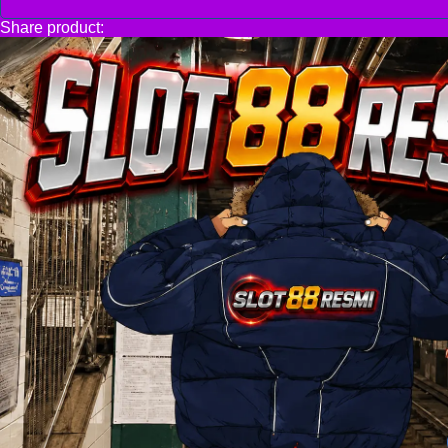
Share product: