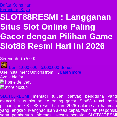
Daftar Keinginan
QV Baby
Keranjang Saya
SLOT88RESMI : Langganan
R
Situs Slot Online Paling
Real Shades
Gacor dengan Pilihan Game
Red Castle
Slot88 Resmi Hari Ini 2026
Ribbon Madness
S
Serendah
Rp 5.000
Sebamed
Earn
1.000.000
-
5.000.000
Bonus
Use Installment Options from
.
Laarn more
Silver Cross
Available for :
home delivery
Simply Idea
store pickup
Skip Hop
SLOT88RESMI
menjadi tujuan banyak pengguna yang
mencari situs slot online paling gacor, Slot88 resmi, serta
Spectra
pilihan game Slot88 resmi hari ini 2026 dalam satu halaman
yang lengkap. Menghadirkan akses cepat, tampilan responsif,
Squishmallows
serta pembaruan informasi secara berkala, SLOT88RESMI