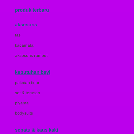
Azetabio
produk terbaru
B
aksesoris
Baabaasheepz
tas
Babiators
kacamata
Baby Dove
aksesoris rambut
Baby Jogger
Baby Rovega
kebutuhan bayi
Babybee
pakaian tidur
Banana Boat
set & terusan
Banz
piyama
Barbie
bodysuits
Beaba
Beauty Barn
sepatu & kaus kaki