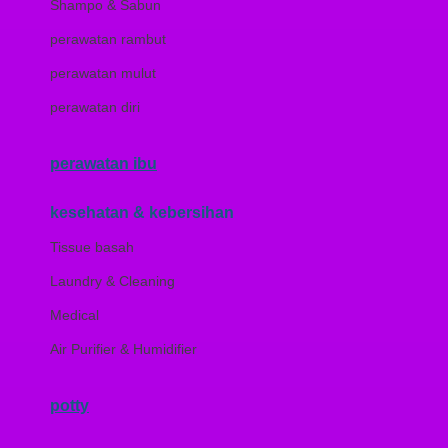
Shampo & Sabun
Love To Dream
perawatan rambut
M
perawatan mulut
Magformers
perawatan diri
Mama's Choice
perawatan ibu
Mamas&Papas
Mamaway
kesehatan & kebersihan
Maxi Cosi
Tissue basah
Megabloks
Laundry & Cleaning
Micro
Medical
MiDeer
Air Purifier & Humidifier
Mimi & Lula
potty
Mini Monkey
Moby