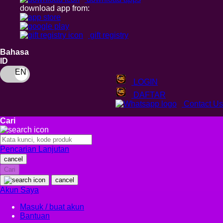
Oh Ma Grain
download app from:
Okiedog
gift registry
P
Bahasa
ID
Peachy
Phil & Ted's
LOGIN
DAFTAR
Philips Avent
Contact Us
Pigeon
Cari
Playgro
Poled Global
Pencarian Lanjutan
cancel
Ponycycle
Cari
Puma
cancel
Akun Saya
Pureats
Masuk / buat akun
Bantuan
Q