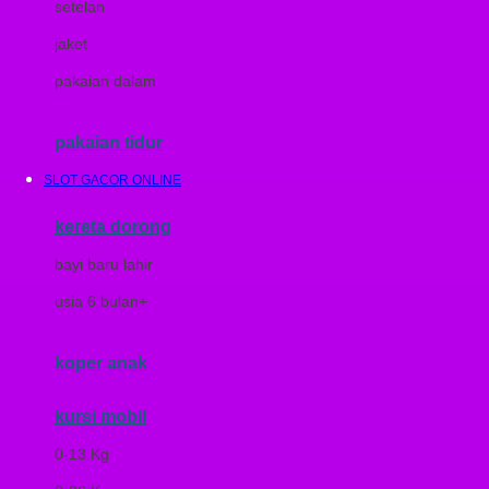
setelan
Docare
jaket
Doona
pakaian dalam
Down To Earth
Drew
pakaian tidur
Dr. Brown's
SLOT GACOR ONLINE
E
kereta dorong
ELC
bayi baru lahir
Ergobaby
usia 6 bulan+
Expert Care
koper anak
Ezyroller
kursi mobil
F
0-13 Kg
Felt So Sweet