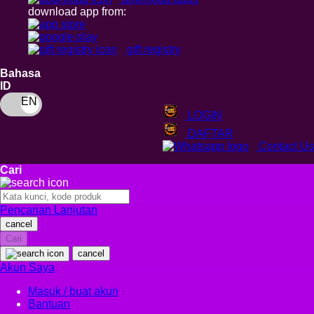
Oh Ma Grain
download app from:
Okiedog
gift registry
P
Bahasa
ID
Peachy
Phil & Ted's
LOGIN
DAFTAR
Philips Avent
Contact Us
Pigeon
Cari
Playgro
Poled Global
Pencarian Lanjutan
cancel
Ponycycle
Cari
Puma
cancel
Akun Saya
Pureats
Masuk / buat akun
Bantuan
Q