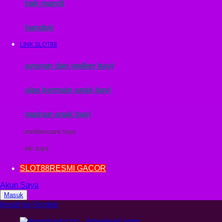
bak mandi
Momami
handuk
Mothercare
LINK SLOT88
Mustela
My Buddy Tag
ayunan dan walker bayi
My K
alas bermain anak bayi
N
mainan anak bayi
Naif
mothercare toys
Nike
elc toys
Nordic Natural
SLOT88RESMI GACOR
Nuby
Akun Saya
Nuna
Masuk
lewati ke Konten
O
download apps