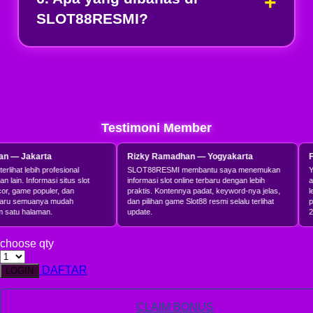
+
SLOT88RESMI?
Testimoni Member
Rizky Ramadhan — Yogyakarta
Fajar Hidayat 
esional
SLOT88RESMI membantu saya menemukan
Yang paling saya
situs slot
informasi slot online terbaru dengan lebih
adalah tampilanny
, dan
praktis. Kontennya padat, keyword-nya jelas,
lengkap. Cocok unt
udah
dan pilihan game Slot88 resmi selalu terlihat
paling gacor serta
update.
2026.
choose qty
DAFTAR
LOGIN
CLAIM BONUS