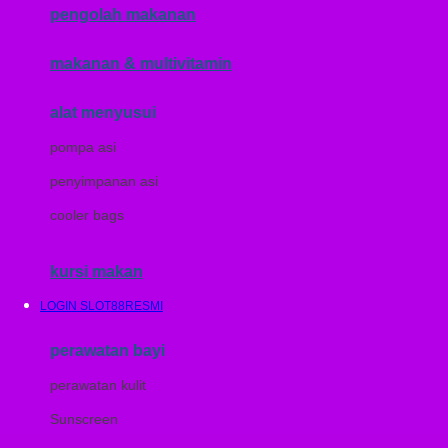
Joolz
pengolah makanan
Jujube
makanan & multivitamin
K
alat menyusui
Kiddycuts
pompa asi
Kumon
penyimpanan asi
L
cooler bags
Leapfrog
Leclerc
kursi makan
Lee Vierra
LOGIN SLOT88RESMI
Lillebaby
perawatan bayi
Little Bird Told Me
perawatan kulit
Little Miss Janis
Sunscreen
London Taxi