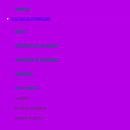
Hauck
matras
Havaianas
DAFTAR SLOT88RESMI
Hegen
botol
Hot Wheels
sterilizer & warmers
Hybrid
I
soothers & teethers
Inlacta DHA
celemek
Interlac
alat makan
Ivenet
cangkir
J
piring & mangkuk
Jack N Jill
sendok & garpu
Joie